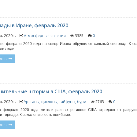
пады в Иране, февраль 2020
р. 2020 г.
Атмосферные явления
3385
0
не февраля 2020 года на север Ирана обрушился сильный снегопад. К с
ли люди.
бнее
шительные штормы в США, февраль 2020
р. 2020 г.
Ураганы, циклоны, тайфуны, бури
2763
0
а февраля 2020 года жители разных регионов США страдают от разруш
и торнадо. К сожалению, есть погибшие.
бнее