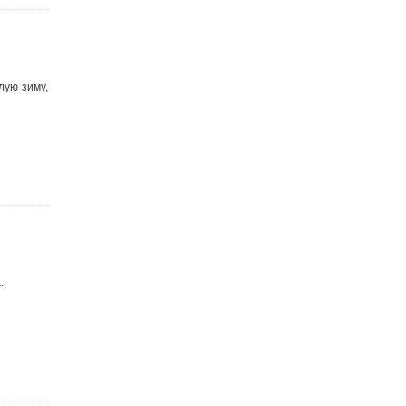
лую зиму,
.