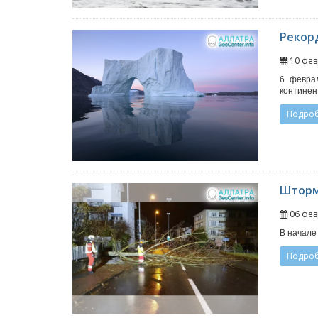
Рекор
10 фев
6 февра
континен
Подро
Шторм
06 фев
В начале
Подро