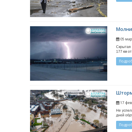
Молни
05 мар
Скрытая 
177 км о
Подро
Шторм
17 фев
Не успел
дней обр
Подро