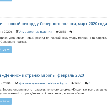
и — новый рекорд у Северного полюса, март 2020 год
та 2020 г.
Атмосферные явления
2668
1
гроза установила новый рекорд по ближайшему удару молнии. Его зафикс
т Северного полюса.
бнее
 «Деннис» в странах Европы, февраль 2020
р. 2020 г.
Ураганы, циклоны, тайфуны, бури
3680
0
а Европа опомниться от разрушительного шторма «Кира», как всего лишь ч
ушился новый шторм «Деннис». К сожалению, есть погибшие.
бнее