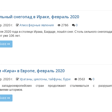
льный снегопад в Ираке, февраль 2020
р. 2020 г.
Атмосферные явления
2786
0
ля 2020 года в столице Ирака, Багдаде, пошёл снег. Столь сильного снегопада
т уже 106 лет.
бнее
«Кира» в Европе, февраль 2020
р. 2020 г.
Ураганы, циклоны, тайфуны, бури
3563
0
западноевропейских стран продолжают сталкиваться с разруши
виями штормов.
бнее