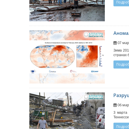
Подро
Аномал
07 мар
Зима 201
странах 
Подро
Разру
06 мар
3 марта
Теннесси
Подро