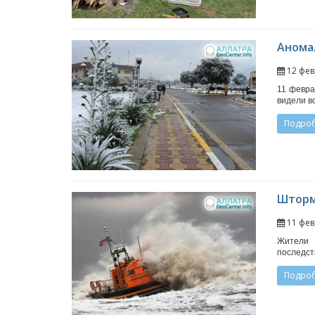
Анома
12 фев
11 февра
видели во
Подро
Шторм 
11 фев
Жители 
последст
Подро