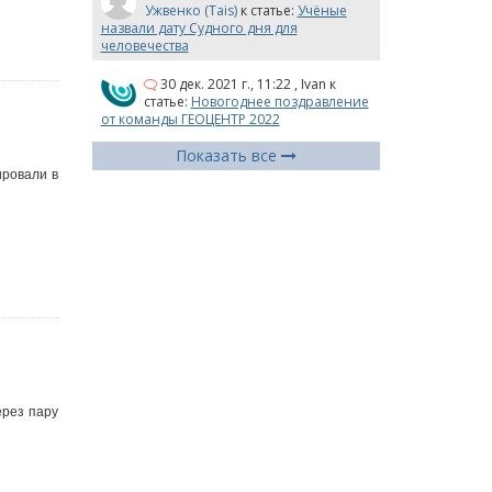
Ужвенко (Tais)
к статье:
Учёные
назвали дату Судного дня для
человечества
30 дек. 2021 г., 11:22
,
Ivan
к
статье:
Новогоднее поздравление
а
от команды ГЕОЦЕНТР 2022
Показать все
ировали в
ерез пару