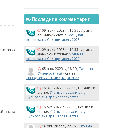
Последние комментарии
09 июля 2023 г., 16:59
,
Ирина
данилюк
к статье:
Мощная
вспышка на Солнце, июль 2023
09 июля 2023 г., 16:55
,
Ирина
некоторых
Данилюк
к статье:
Мощная
вспышка на Солнце, июль 2023
05 апр. 2023 г., 18:30
,
Татьяна
Ужвенко (Tais)
к статье:
Наводнения в мире, март 2023
16 окт. 2022 г., 22:33
,
Наталия
к
статье:
Учёные назвали дату
Судного дня для человечества
16 окт. 2022 г., 22:30
,
Ксения
к
статье:
Учёные назвали дату
ей штата
Судного дня для человечества
16 окт. 2022 г., 22:26
,
Татьяна