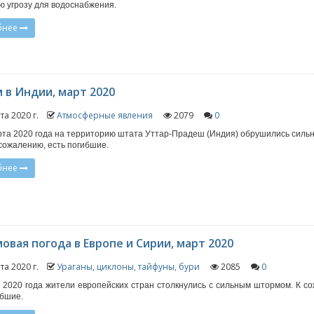
ю угрозу для водоснабжения.
бнее
 в Индии, март 2020
та 2020 г.
Атмосферные явления
2079
0
рта 2020 года на территорию штата Уттар-Прадеш (Индия) обрушились силь
К сожалению, есть погибшие.
бнее
вая погода в Европе и Сирии, март 2020
та 2020 г.
Ураганы, циклоны, тайфуны, бури
2085
0
 2020 года жители европейских стран столкнулись с сильным штормом. К с
ибшие.