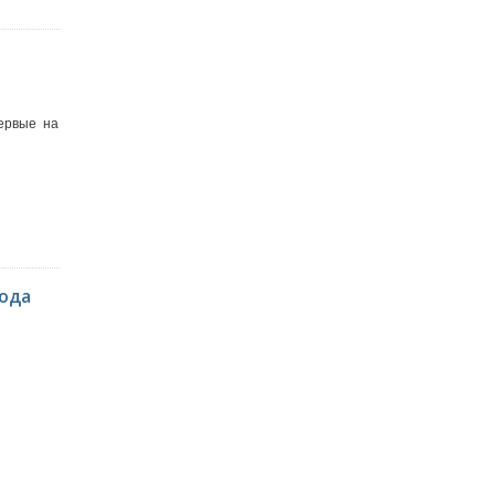
ервые на
года