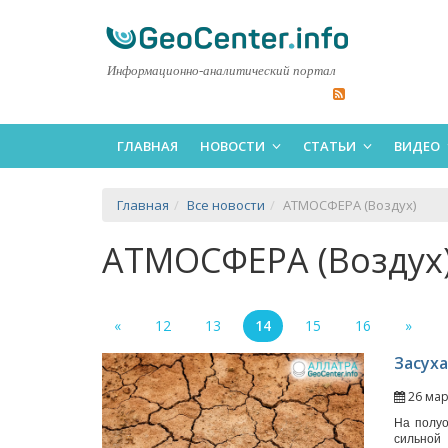
Информационно-аналитический портал
ГЛАВНАЯ
НОВОСТИ
СТАТЬИ
ВИДЕО
Главная
Все новости
АТМОСФЕРА (Воздух)
АТМОСФЕРА (Возду
«
12
13
14
15
16
»
Засуха
26 мар
На полуо
сильной