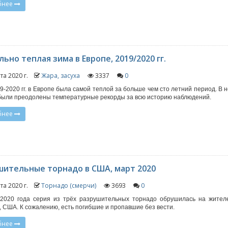
бнее
ьно теплая зима в Европе, 2019/2020 гг.
та 2020 г.
Жара, засуха
3337
0
9-2020 гг. в Европе была самой теплой за больше чем сто летний период. В 
были преодолены температурные рекорды за всю историю наблюдений.
бнее
шительные торнадо в США, март 2020
та 2020 г.
Торнадо (смерчи)
3693
0
 2020 года серия из трёх разрушительных торнадо обрушилась на жител
, США. К сожалению, есть погибшие и пропавшие без вести.
бнее