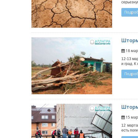
серьезну
Подро
Шторм
18 мар
12-13 ма
и град. 
Подро
Штормо
15 мар
12 марта
есть пог