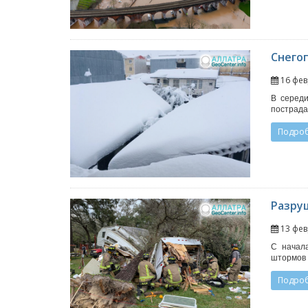
Снего
16 фев
В середи
пострада
Подро
Разру
13 фев
С начал
штормов 
Подро