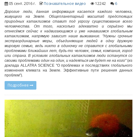
05 сент. 2016 г.
Познавательное видео
12242
6
Дорогие люди, данная информация касается каждого человека,
живущего на Земле. Общепланетарный масштаб предстоящих
природных катаклизмов ставит под угрозу существование всего
человечества. От того, насколько адекватно и серьёзно мы
отнесёмся сейчас к надвигающимся и уже начавшимся глобальным
катаклизмам, напрямую зависит наше выживание. "Нужны срочные
экстраординарные меры, объединяющие людей в одну дружную
мировую семью, ведь никто в одиночку не справится с глобальными
проблемами ближайших лет, будь-то человек, семья, компания, город
или страна. В условиях глобальных катаклизмов люди останутся со
своими проблемами один на один, и надеяться им будет не на кого"
(из
доклада ALLATRA SCIENCE "О проблемах и последствиях глобального
изменения климата на Земле. Эффективные пути решения данных
проблем").
Подробнее