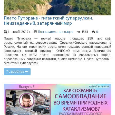
Плато Путорана - гигантский супервулкан.
Неизведанный, затерянный мир
11 нояб. 2017 г.
Познавательное видео
4561
0
Плато Путорана — горный массив площадью 250 тыс км2,
расположенный на северо-западе Среднесибирского плоскогорья в
России. На его территории расположен государственный природный
заповедник, который признан ЮНЕСКО памятником Всемирного
наследия. Об этом плато, состоящим из базальтовых пород,
образованных лавовыми потоками, знают немногие. Плато Путорана -
гигантский супервулкан.
Подробнее