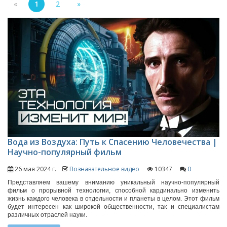
«
1
2
»
Вода из Воздуха: Путь к Спасению Человечества |
Научно-популярный фильм
26 мая 2024 г.
Познавательное видео
10347
0
Представляем вашему вниманию уникальный научно-популярный
фильм о прорывной технологии, способной кардинально изменить
жизнь каждого человека в отдельности и планеты в целом. Этот фильм
будет интересен как широкой общественности, так и специалистам
различных отраслей науки.