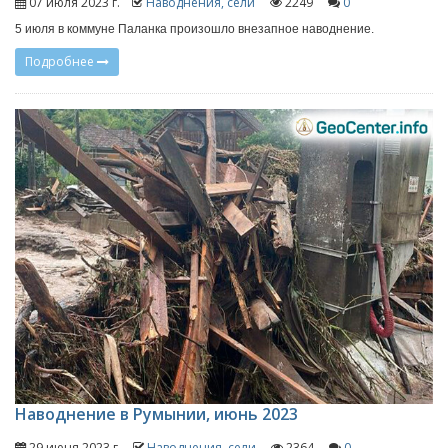
07 июля 2023 г.
Наводнения, сели
2249
0
5 июля в коммуне Паланка произошло внезапное наводнение.
Подробнее
Наводнение в Румынии, июнь 2023
29 июня 2023 г.
Наводнения, сели
2364
0