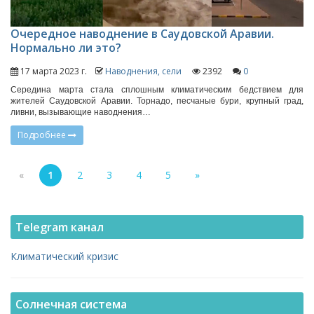
Очередное наводнение в Саудовской Аравии.
Нормально ли это?
17 марта 2023 г.
Наводнения, сели
2392
0
Середина марта стала сплошным климатическим бедствием для
жителей Саудовской Аравии. Торнадо, песчаные бури, крупный град,
ливни, вызывающие наводнения…
Подробнее
«
1
2
3
4
5
»
Telegram канал
Климатический кризис
Солнечная система