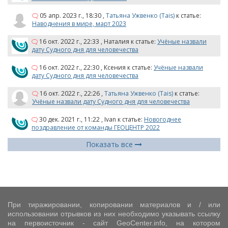
05 апр. 2023 г., 18:30
,
Татьяна Ужвенко (Tais)
к статье:
Наводнения в мире, март 2023
16 окт. 2022 г., 22:33
,
Наталия
к статье:
Учёные назвали
дату Судного дня для человечества
16 окт. 2022 г., 22:30
,
Ксения
к статье:
Учёные назвали
дату Судного дня для человечества
16 окт. 2022 г., 22:26
,
Татьяна Ужвенко (Tais)
к статье:
Учёные назвали дату Судного дня для человечества
30 дек. 2021 г., 11:22
,
Ivan
к статье:
Новогоднее
поздравление от команды ГЕОЦЕНТР 2022
Показать все
При тиражировании, копировании материалов и / или
использовании отрывков из них необходимо указывать ссылку
на первоисточник - сайт GeoCenter.info, на котором