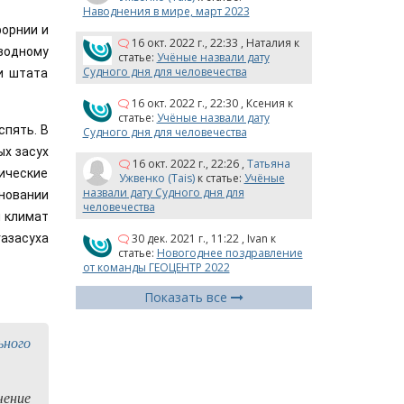
Наводнения в мире, март 2023
орнии и 
16 окт. 2022 г., 22:33
,
Наталия
к
водному 
статье:
Учёные назвали дату
Судного дня для человечества
и штата 
16 окт. 2022 г., 22:30
,
Ксения
к
статье:
Учёные назвали дату
пять. В 
Судного дня для человечества
х засух 
16 окт. 2022 г., 22:26
,
Татьяна
ические 
Ужвенко (Tais)
к статье:
Учёные
назвали дату Судного дня для
овании 
человечества
 климат 
30 дек. 2021 г., 11:22
,
Ivan
к
засуха 
статье:
Новогоднее поздравление
от команды ГЕОЦЕНТР 2022
Показать все
ьного
чение