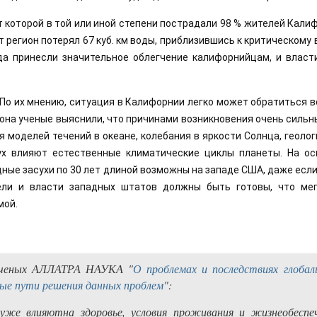
т которой в той или иной степени пострадали 98 % жителей Калиф
 регион потерял 67 куб. км воды, приблизившись к критическому 
да принесли значительное облегчение калифорнийцам, и власт
По их мнению, ситуация в Калифорнии легко может обратиться вс
она ученые выяснили, что причинами возникновения очень сильны
 моделей течений в океане, колебания в яркости Солнца, геолог
ух влияют естественные климатические циклы планеты. На осн
ные засухи по 30 лет длиной возможны на западе США, даже если
ели и власти западных штатов должны быть готовы, что мега
мой.
 ученых АЛЛАТРА НАУКА "
О проблемах и последствиях глобал
ые пути решения данных проблем
":
 уже влияютна здоровье, условия проживания и жизнеобеспе