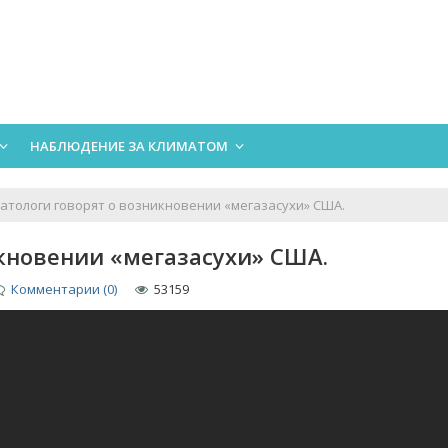
НАБЛЮДЕНИЕ ЗА КЛИМАТОМ
атологи говорят о возникновении «мегазасухи» США.
кновении «мегазасухи» США.
Комментарии (0)
53159