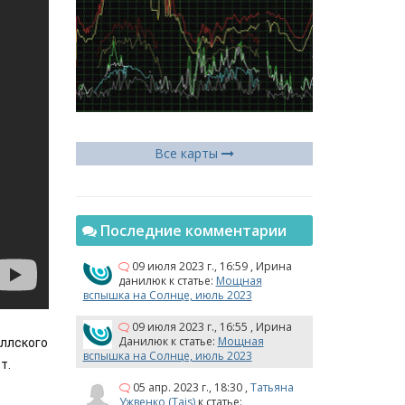
Все карты
Последние комментарии
09 июля 2023 г., 16:59
,
Ирина
данилюк
к статье:
Мощная
вспышка на Солнце, июль 2023
09 июля 2023 г., 16:55
,
Ирина
Данилюк
к статье:
Мощная
лского 
вспышка на Солнце, июль 2023
т. 
05 апр. 2023 г., 18:30
,
Татьяна
Ужвенко (Tais)
к статье: