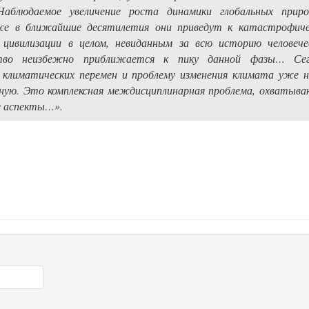
Наблюдаемое увеличение роста динамики глобальных приро
же в ближайшие десятилетия они приведут к катастрофич
цивилизации в целом, невиданным за всю историю человеч
тво неизбежно приближается к пику данной фазы… Сег
х климатических перемен и проблему изменения климата уже н
ную. Это комплексная междисциплинарная проблема, охватыв
ие аспекты…».