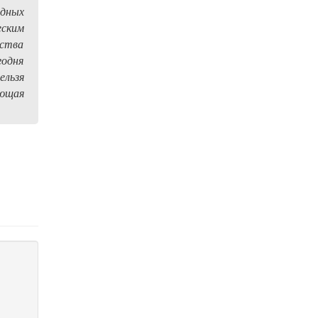
дных
еским
ества
одня
ельзя
ающая