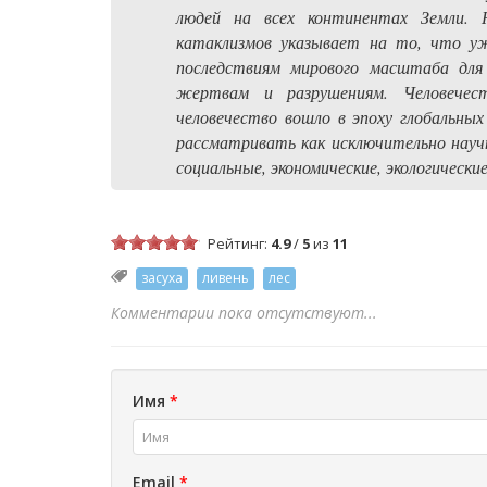
людей на всех континентах Земли. 
катаклизмов указывает на то, что у
последствиям мирового масштаба для 
жертвам и разрушениям. Человечес
человечество вошло в эпоху глобальны
рассматривать как исключительно науч
социальные, экономические, экологическ
Рейтинг:
4.9
/
5
из
11
засуха
ливень
лес
Комментарии пока отсутствуют...
Имя
*
Email
*