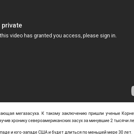
ющая мегазасуха. К такому заключению пришли ученые Корнел
изучив хронику североамериканских засух за минувшие 2 тысячи ле
паде и юго-западе США и будет длиться по меньшей мере 30 лет.