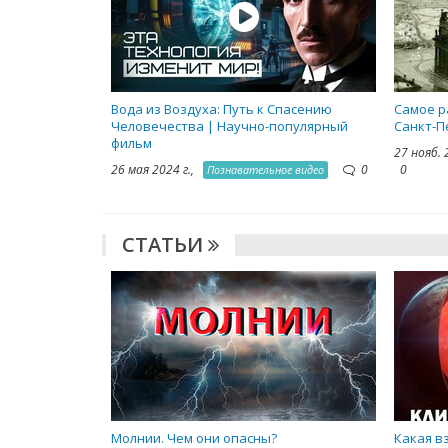
Вода из Воздуха: Путь к Спасению
Самое р
Человечества | Научно-популярный
Санкт-П
фильм
27 нояб. 
26 мая 2024 г.,
0
0
Познавательное видео
СТАТЬИ
Молнии. Чем они опасны?
Какая в