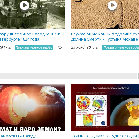
азрушительное наводнение в
Блуждающие камни в "Долине сме
етербурге 1824 года.
Долина Смерти - Пустыня Мохаве
2017 г.,
25 нояб. 2017 г.,
Познавательное видео
Познавательное виде
1
заимосвязь между
ТАЯНИЕ ЛЕДНИКОВ СУДНОГО ДНЯ 