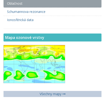
Oblačnost
Schumannova rezonance
Ionosférická data
Mapa ozonové vrstvy
Všechny mapy