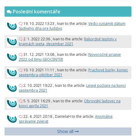
Poslední komentáře
19. 10. 2022 13:23
,
Ivan
to the article:
Vedci oznámili dátum
Súdneho dňa pre ľudstvo
2. 1. 2022 22:36
,
Ivan
to the article:
Rekordné teploty v
krajinách sveta, december 2021
31. 12. 2021 13:08
,
Ivan
to the article:
Novoročné prianie
2022 od tímu GEOCENTER
10. 10. 2021 11:11
,
Ivan
to the article:
Prachové búrky, koniec
septembra-október 2021
2. 10. 2021 19:22
,
Ivan
to the article:
Lesné požiare na konci
septembra 2021
5. 5. 2021 16:29
,
Ivan
to the article:
Obrovský ľadovec na
konci apríla 2021
22. 4. 2021 20:18
,
DanielaH
to the article:
Anomálne
správanie zvierat
Show all