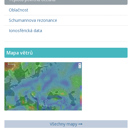
Oblačnost
Schumannova rezonance
Ionosférická data
Mapa větrů
Všechny mapy