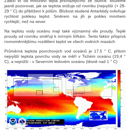
Záleží to od množství tepla přicházejícího ze Slunce. Můžeme
jasně pozorovat, jak se teplota snižuje od rovníku (nejvyšší (+ 28-
29 ° C) do přiblížení k pólům. Blízkost studené Antarktidy ovlivňuje
rychlost poklesu teplot. Směrem na jih je pokles mnohem
rychlejší, než na sever.
Na teplotu vody oceánu mají také významný vliv proudy. Teplé
proudy od rovníku směřují k mírným šířkám. Tento faktor přispívá
rovnoměrnějšímu rozdělení teplot ve všech vodních masách.
Průměrná teplota povrchových vod oceánů je 17,5 ° C, přitom
nejvyšší teplota povrchu vody se měří v Tichém oceánu (19,4 °
C), a nejnižší - v Severním ledovém oceánu (těsně nad 1 ° C)