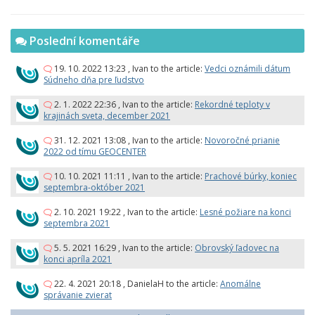
Poslední komentáře
19. 10. 2022 13:23
,
Ivan
to the article:
Vedci oznámili dátum
Súdneho dňa pre ľudstvo
2. 1. 2022 22:36
,
Ivan
to the article:
Rekordné teploty v
krajinách sveta, december 2021
31. 12. 2021 13:08
,
Ivan
to the article:
Novoročné prianie
2022 od tímu GEOCENTER
10. 10. 2021 11:11
,
Ivan
to the article:
Prachové búrky, koniec
septembra-október 2021
2. 10. 2021 19:22
,
Ivan
to the article:
Lesné požiare na konci
septembra 2021
5. 5. 2021 16:29
,
Ivan
to the article:
Obrovský ľadovec na
konci apríla 2021
22. 4. 2021 20:18
,
DanielaH
to the article:
Anomálne
správanie zvierat