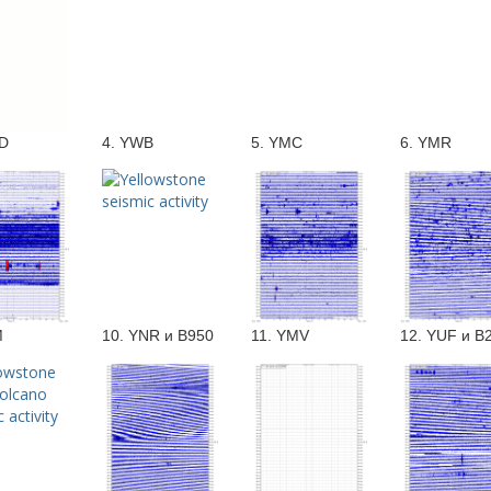
ID
4. YWB
5. YMC
6. YMR
M
10. YNR и B950
11. YMV
12. YUF и B