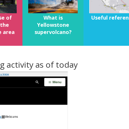
What is
se of
Useful referen
Yellowstone
 the
supervolcano?
e area
 activity as of today