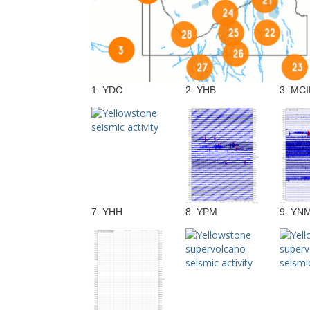
1. YDC
2. YHB
3. MC
7. YHH
8. YPM
9. YN