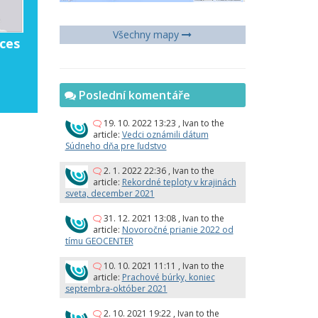
Všechny mapy
ces
Poslední komentáře
19. 10. 2022 13:23
,
Ivan
to the
article:
Vedci oznámili dátum
Súdneho dňa pre ľudstvo
2. 1. 2022 22:36
,
Ivan
to the
article:
Rekordné teploty v krajinách
sveta, december 2021
31. 12. 2021 13:08
,
Ivan
to the
article:
Novoročné prianie 2022 od
tímu GEOCENTER
10. 10. 2021 11:11
,
Ivan
to the
article:
Prachové búrky, koniec
septembra-október 2021
2. 10. 2021 19:22
,
Ivan
to the