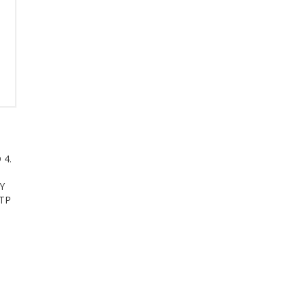
 4.
Y
YTP
s