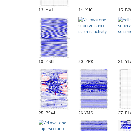
13. YML
14. YJC
15. B2
19. YNE
20. YPK
21. YL
25. B944
26.YMS
27. F