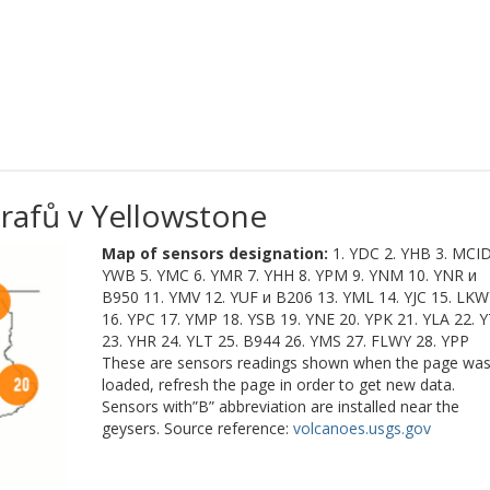
rafů v Yellowstone
Map of sensors designation:
1. YDC 2. YHB 3. MCID
YWB 5. YMC 6. YMR 7. YHH 8. YPM 9. YNM 10. YNR и
B950 11. YMV 12. YUF и B206 13. YML 14. YJC 15. LKW
16. YPC 17. YMP 18. YSB 19. YNE 20. YPK 21. YLA 22. 
23. YHR 24. YLT 25. B944 26. YMS 27. FLWY 28. YPP
These are sensors readings shown when the page wa
loaded, refresh the page in order to get new data.
Sensors with”B” abbreviation are installed near the
geysers. Source reference:
volcanoes.usgs.gov