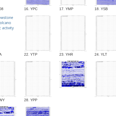
08
16. YPC
17. YMP
18. YSB
A
22. YTP
23. YHR
24. YLT
LWY
28. YPP