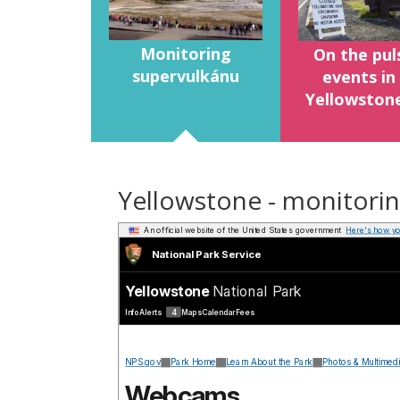
Monitoring
On the pul
supervulkánu
events in
Yellowston
Yellowstone - monitoring