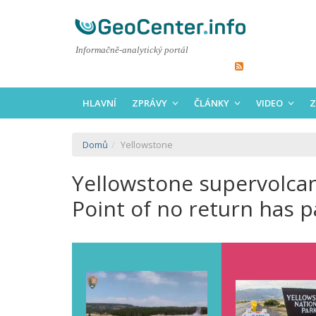
Informačně-analytický portál
HLAVNÍ
ZPRÁVY
ČLÁNKY
VIDEO
Z
Domů
Yellowstone
Yellowstone supervolcano
Point of no return has p