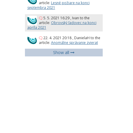
article:
Lesné požiare na konci
septembra 2021
5. 5. 2021 16:29
,
Ivan
to the
article:
Obrovský ľadovec na konci
apríla 2021
22. 4. 2021 20:18
,
DanielaH
to the
article:
Anomálne správanie zvierat
Show all