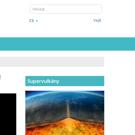
Vejít
CS
!
Supervulkány