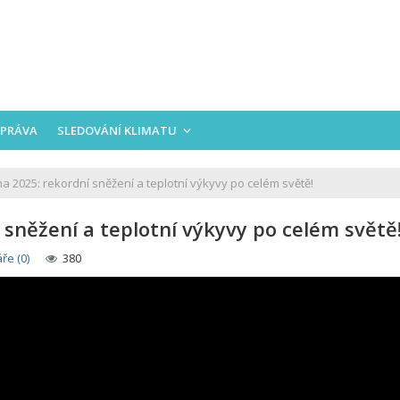
PRÁVA
SLEDOVÁNÍ KLIMATU
a 2025: rekordní sněžení a teplotní výkyvy po celém světě!
sněžení a teplotní výkyvy po celém světě
ře (0)
380