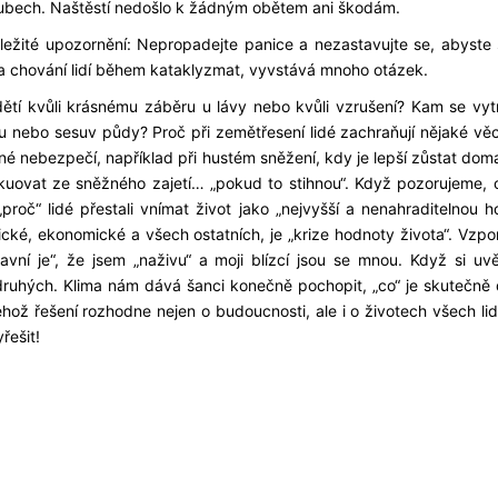
h srubech. Naštěstí nedošlo k žádným obětem ani škodám.
ležité upozornění: Nepropadejte panice a nezastavujte se, abyste 
na chování lidí během kataklyzmat, vyvstává mnoho otázek.
 dětí kvůli krásnému záběru u lávy nebo kvůli vzrušení? Kam se vyt
nu nebo sesuv půdy? Proč při zemětřesení lidé zachraňují nějaké věc
né nebezpečí, například při hustém sněžení, kdy je lepší zůstat dom
akuovat ze sněžného zajetí… „pokud to stihnou“. Když pozorujeme, 
roč“ lidé přestali vnímat život jako „nejvyšší a nenahraditelnou h
tické, ekonomické a všech ostatních, je „krize hodnoty života“. Vzp
Hlavní je“, že jsem „naživu“ a moji blízcí jsou se mnou. Když si u
 druhých. Klima nám dává šanci konečně pochopit, „co“ je skutečně d
hož řešení rozhodne nejen o budoucnosti, ale i o životech všech lid
řešit!