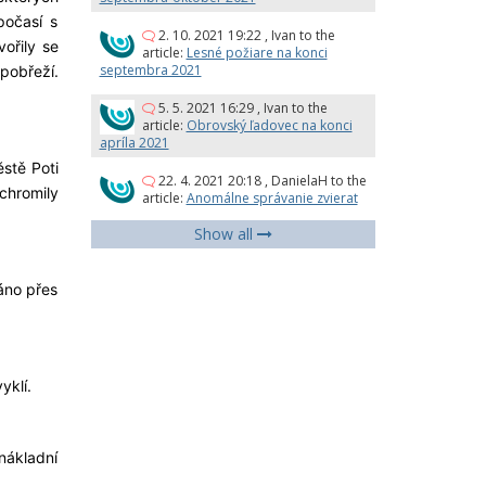
počasí s
2. 10. 2021 19:22
,
Ivan
to the
ořily se
article:
Lesné požiare na konci
septembra 2021
pobřeží.
5. 5. 2021 16:29
,
Ivan
to the
article:
Obrovský ľadovec na konci
apríla 2021
stě Poti
22. 4. 2021 20:18
,
DanielaH
to the
ochromily
article:
Anomálne správanie zvierat
Show all
áno přes
yklí.
 nákladní