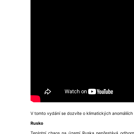
V tomto vydání se dozvíte o klimatických anomáliích
Rusko
Teplotní chaos na území Ruska nepřestává odborn