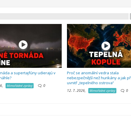
rnáda a supertajfúny udierajú v
Proč se anomální vedra stala
 náhle?
nebezpečnější než hurikány a jak př
uvnitř „tepelného ostrova“
026,
0
Mimořádné zprávy
12. 7. 2026,
0
Mimořádné zprávy