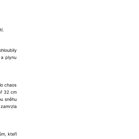
í.
hloubily
 a plynu
lo chaos
měř 32 cm
ou sněhu
, zamrzla
ům, kteří