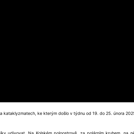
 a kataklyzmatech, ke kterým došlo v týdnu od 19. do 25. února 202
íky udivovat. Na Kolském poloostrově, za polárním kruhem, na n