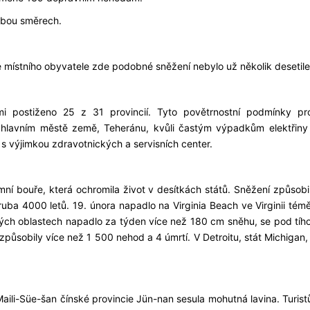
obou směrech.
e místního obyvatele zde podobné sněžení nebylo už několik desetilet
i postiženo 25 z 31 provincií. Tyto povětrnostní podmínky pro
v hlavním městě země, Teheránu, kvůli častým výpadkům elektřiny
e s výjimkou zdravotnických a servisních center.
ní bouře, která ochromila život v desítkách států. Sněžení způsobi
zhruba 4000 letů. 19. února napadlo na Virginia Beach ve Virginii té
ých oblastech napadlo za týden více než 180 cm sněhu, se pod tíh
způsobily více než 1 500 nehod a 4 úmrtí. V Detroitu, stát Michigan
Maili-Süe-šan čínské provincie Jün-nan sesula mohutná lavina. Turist