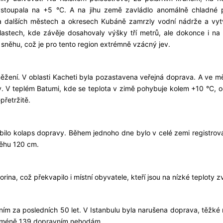
ystoupala na +5 °C. A na jihu země zavládlo anomálně chladné 
 dalších městech a okresech Kubáně zamrzly vodní nádrže a vytv
lastech, kde závěje dosahovaly výšky tří metrů, ale dokonce i na 
a sněhu, což je pro tento region extrémně vzácný jev.
něžení. V oblasti Kacheti byla pozastavena veřejná doprava. A ve mě
iny. V teplém Batumi, kde se teplota v zimě pohybuje kolem +10 °C, 
přetržitě.
obilo kolaps dopravy. Během jednoho dne bylo v celé zemi registrov
něhu 120 cm.
na, což překvapilo i místní obyvatele, kteří jsou na nízké teploty zv
ením za posledních 50 let. V Istanbulu byla narušena doprava, těžké
nejméně 139 dopravním nehodám.