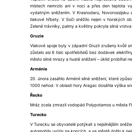
místech nemrzlo ani v noci a přes den teplota v
vydatným sněžením. V Krasnodaru, Novorossijsku a
tlakové hřbety. V Soči sněžilo nejen v horských ob
Zelené trávníky, palmy a květiny pokryla silná vrstv
Gruzie
Vlakové spoje byly v západní Gruzii zrušeny kvůli s
zůstalo asi 6 tisíc spotřebitelů bez dodávek elektř
město silné mrazy a husté sněžení – úklid probíhal ne
Arménie
20. února zasáhlo Arménii silné sněžení, které způs
1000 nehod. V oblasti hory Aragac dosáhla výška s
Řecko
Mráz zcela zmrazil vodopád Polypotamos u města Flori
Turecko
V Turecku se obyvatelé potýkali s nejsilnějším sněž
automobily uvízly na kopcích, a ve městě došlo k 