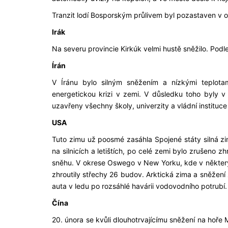
Tranzit lodí Bosporským průlivem byl pozastaven v 
Irák
Na severu provincie Kirkúk velmi hustě sněžilo. Podl
Írán
V Íránu bylo silným sněžením a nízkými teplotam
energetickou krizi v zemi. V důsledku toho byly 
uzavřeny všechny školy, univerzity a vládní instituc
USA
Tuto zimu už poosmé zasáhla Spojené státy silná zim
na silnicích a letištích, po celé zemi bylo zrušeno 
sněhu. V okrese Oswego v New Yorku, kde v někter
zhroutily střechy 26 budov. Arktická zima a sněžení 
auta v ledu po rozsáhlé havárii vodovodního potrubí.
Čína
20. února se kvůli dlouhotrvajícímu sněžení na hoře 