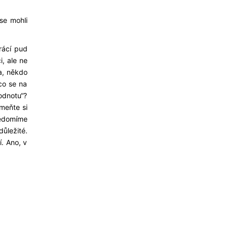
se mohli
rácí pud
i, ale ne
a, někdo
co se na
odnotu“?
omeňte si
vědomíme
ůležité.
í. Ano, v