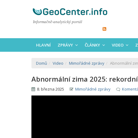
Informačně-analytický portál
HLAVNÍ
ZPRÁVY
ČLÁNKY
VIDEO
Z
Domů
Video
Mimořádné zprávy
Abnormální zim
Abnormální zima 2025: rekordní 
8. března 2025
Mimořádné zprávy
Komentá