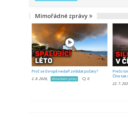
Mimořádné zprávy
Proč se Evropě nedaří zvládat požáry?
Prečo to
Číne tak
2. 8. 2026,
0
Mimořádné zprávy
22. 7. 2