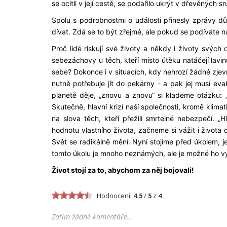
se ocitli v její cestě, se podařilo ukrýt v dřevěnýc
Spolu s podrobnostmi o události přinesly zprávy dů
dívat. Zdá se to být zřejmé, ale pokud se podíváte 
Proč lidé riskují své životy a někdy i životy svých
sebezáchovy u těch, kteří místo útěku natáčejí lavi
sebe? Dokonce i v situacích, kdy nehrozí žádné zjev
nutně potřebuje jít do pekárny - a pak jej musí ev
planetě děje, „znovu a znovu“ si klademe otázku: „p
Skutečně, hlavní krizí naší společnosti, kromě klima
na slova těch, kteří přežili smrtelné nebezpečí. „
hodnotu vlastního života, začneme si vážit i života
Svět se radikálně mění. Nyní stojíme před úkolem, je
tomto úkolu je mnoho neznámých, ale je možné ho vy
Život stojí za to, abychom za něj bojovali!
Hodnocení:
4.5
/
5
z
4
Zatím žádné komentáře...