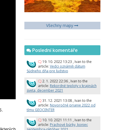
Všechny mapy
Poslední komentáře
19. 10. 2022 13:23
,
Ivan
to the
article:
Vedci oznámili dátum
Súdneho dňa pre ľudstvo
2. 1. 2022 22:36
,
Ivan
to the
article:
Rekordné teploty v krajinách
sveta, december 2021
31. 12. 2021 13:08
,
Ivan
to the
article:
Novoročné prianie 2022 od
tímu GEOCENTER
5.
10. 10. 2021 11:11
,
Ivan
to the
article:
Prachové búrky, koniec
ěkterých
septembra-október 2021