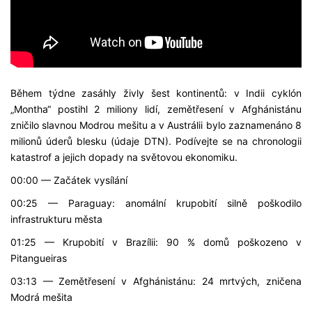
Během týdne zasáhly živly šest kontinentů: v Indii cyklón
„Montha“ postihl 2 miliony lidí, zemětřesení v Afghánistánu
zničilo slavnou Modrou mešitu a v Austrálii bylo zaznamenáno 8
milionů úderů blesku (údaje DTN). Podívejte se na chronologii
katastrof a jejich dopady na světovou ekonomiku.
00:00 — Začátek vysílání
00:25 — Paraguay: anomální krupobití silně poškodilo
infrastrukturu města
01:25 — Krupobití v Brazílii: 90 % domů poškozeno v
Pitangueiras
03:13 — Zemětřesení v Afghánistánu: 24 mrtvých, zničena
Modrá mešita