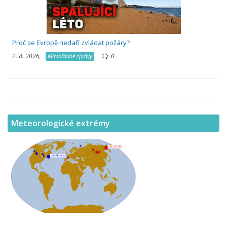
Proč se Evropě nedaří zvládat požáry?
2. 8. 2026,
0
Mimořádné zprávy
Meteorologické extrémy