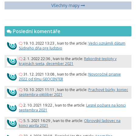
Všechny mapy
Poslední komentáře
19. 10. 2022 13:23
,
Ivan
to the article:
Vedci oznámili dátum
Súdneho dňa pre ľudstvo
2. 1. 2022 22:36
,
Ivan
to the article:
Rekordné teploty v
krajinách sveta, december 2021
31. 12. 2021 13:08
,
Ivan
to the article:
Novoročné prianie
2022 od tímu GEOCENTER
10. 10. 2021 11:11
,
Ivan
to the article:
Prachové búrky, koniec
septembra-október 2021
2. 10. 2021 19:22
,
Ivan
to the article:
Lesné požiare na konci
septembra 2021
5. 5. 2021 16:29
,
Ivan
to the article:
Obrovský ľadovec na
konci apríla 2021