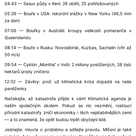
04:43 — Sesuv půdy v Keni: 26 obětí, 25 pohřešovaných
05:29 — Bouře v USA: rekordní srážky v New Yorku (46,5 mm
za den)
07:06 — Bouřky v Austrálii: kroupy velikosti pomeranče v
Queenslandu
08:14 — Bouře v Rusku: Novosibirsk, Kuzbas, Sachalin (vítr až
50 m/s)
09:54 — Cyklón „Montha“ v Indii: 2 miliony postižených, 38 tisíc
hektarů úrody zničeno
12:32 — Závěry: proč už klimatická krize dopadá na naše
peněženky
Nečekejte, až katastrofa přijde k vám! Klimatická agenda je
naším společným úkolem. Pokud se nic nezmění, rostoucí
přírodní katastrofy zničí ekonomiky i těch nejstabilnějších zemí
— a to znamená, že opět budou trpět obyčejní lidé.
Jednejte: mluvte o problému a sdílejte pravdu. Mlčení je také