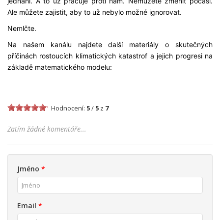
jednání. A to už pracuje proti nám. Nemůžete změnit počasí.
Ale můžete zajistit, aby to už nebylo možné ignorovat.
Nemlčte.
Na našem kanálu najdete další materiály o skutečných
příčinách rostoucích klimatických katastrof a jejich progresi na
základě matematického modelu:
Hodnocení:
5
/
5
z
7
Zatím žádné komentáře...
Jméno
*
Email
*