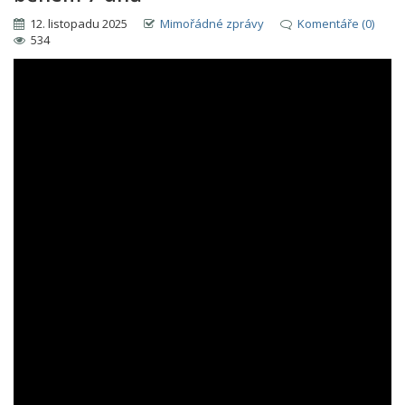
12. listopadu 2025
Mimořádné zprávy
Komentáře (0)
534