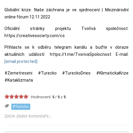
Globální krize. Naše záchrana je ve sjednocení | Mezinárodní
online fórum 12.11.2022
Oficiální stránky projektu Tvořivá společnost:
https://creativesociety.com/cs
Přihlaste se k odběru telegram kanálu a buďte v obraze
aktuálních událostí: https://t.me/TvorivaSpolocnost E-mail:
[email protected]
#Zemetreseni
#Turecko
#TureckoDnes
#KlimatickaKrize
#Kataklizmata
Hodnocení:
5
/
5
z
5
#Turecko
Zatím žádné komentáře...