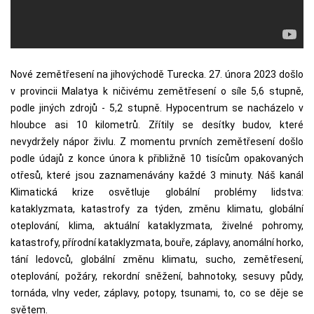
Nové zemětřesení na jihovýchodě Turecka. 27. února 2023 došlo
v provincii Malatya k ničivému zemětřesení o síle 5,6 stupně,
podle jiných zdrojů - 5,2 stupně. Hypocentrum se nacházelo v
hloubce asi 10 kilometrů. Zřítily se desítky budov, které
nevydržely nápor živlu. Z momentu prvních zemětřesení došlo
podle údajů z konce února k přibližně 10 tisícům opakovaných
otřesů, které jsou zaznamenávány každé 3 minuty. Náš kanál
Klimatická krize osvětluje globální problémy lidstva:
kataklyzmata, katastrofy za týden, změnu klimatu, globální
oteplování, klima, aktuální kataklyzmata, živelné pohromy,
katastrofy, přírodní kataklyzmata, bouře, záplavy, anomální horko,
tání ledovců, globální změnu klimatu, sucho, zemětřesení,
oteplování, požáry, rekordní sněžení, bahnotoky, sesuvy půdy,
tornáda, vlny veder, záplavy, potopy, tsunami, to, co se děje se
světem.