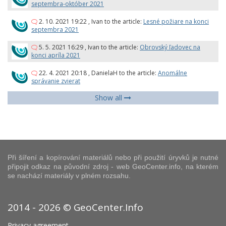
septembra-október 2021
2. 10. 2021 19:22
,
Ivan
to the article:
Lesné požiare na konci
septembra 2021
5. 5. 2021 16:29
,
Ivan
to the article:
Obrovský ľadovec na
konci apríla 2021
22. 4. 2021 20:18
,
DanielaH
to the article:
Anomálne
správanie zvierat
Show all
Při šíření a kopírování materiálů nebo při použití úryvků je nutné
připojit odkaz na původní zdroj - web GeoCenter.info, na kterém
se nachází materiály v plném rozsahu.
2014 - 2026 © GeoCenter.Info
Privacy agreement