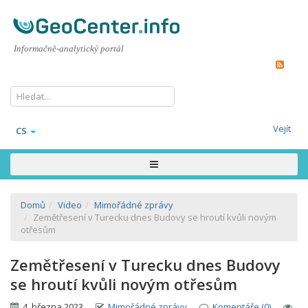
Informačně-analytický portál
Vejít
CS
Domů
Video
Mimořádné zprávy
Zemětřesení v Turecku dnes Budovy se hroutí kvůli novým
otřesům
Zemětřesení v Turecku dnes Budovy
se hroutí kvůli novým otřesům
4. března 2023
Mimořádné zprávy
Komentáře (0)