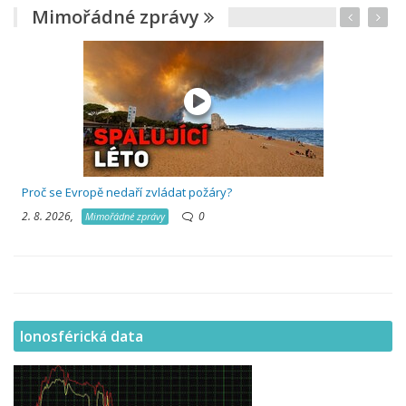
Mimořádné zprávy
Proč se Evropě nedaří zvládat požáry?
2. 8. 2026,
0
Mimořádné zprávy
Ionosférická data