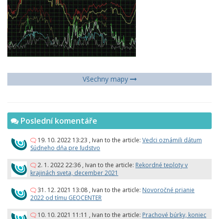
Všechny mapy
Poslední komentáře
19. 10. 2022 13:23
,
Ivan
to the article:
Vedci oznámili dátum
Súdneho dňa pre ľudstvo
2. 1. 2022 22:36
,
Ivan
to the article:
Rekordné teploty v
krajinách sveta, december 2021
31. 12. 2021 13:08
,
Ivan
to the article:
Novoročné prianie
2022 od tímu GEOCENTER
10. 10. 2021 11:11
,
Ivan
to the article:
Prachové búrky, koniec