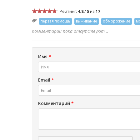
Рейтинг:
4.8
/
5
из
17
первая помощь
выживание
обморожение
м
Комментарии пока отсутствуют...
Имя
*
Email
*
Комментарий
*