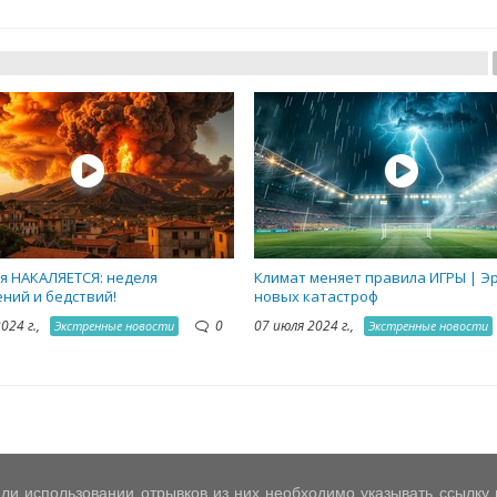
я НАКАЛЯЕТСЯ: неделя
Климат меняет правила ИГРЫ | Э
ний и бедствий!
новых катастроф
2024 г.,
0
07 июля 2024 г.,
Экстренные новости
Экстренные новости
ли использовании отрывков из них необходимо указывать ссылку на