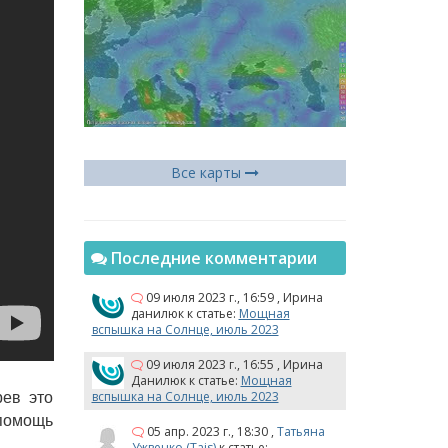
Все карты
Последние комментарии
09 июля 2023 г., 16:59
,
Ирина
данилюк
к статье:
Мощная
вспышка на Солнце, июль 2023
09 июля 2023 г., 16:55
,
Ирина
Данилюк
к статье:
Мощная
вспышка на Солнце, июль 2023
рев это
 помощь
05 апр. 2023 г., 18:30
,
Татьяна
Ужвенко (Tais)
к статье: