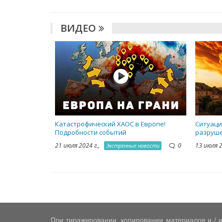
ВИДЕО
Катастрофический ХАОС в Европе!
Ситуаци
Подробности событий
разруше
21 июля 2024 г.,
0
13 июля 
Экстренные новости
При тиражировании, копировании материалов и / и