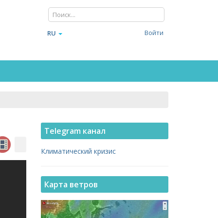
Войти
RU
Telegram канал
Климатический кризис
Карта ветров