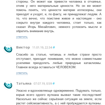
стороны. Он может как привести человека в отчаянье,
отняв у него материальные ценности. Но он же может
помочь понять, что ценности материи иллюзорны, они
приходят и уходят, и, по факту, не принадлежат людям. А
то, что вечно, что поистине живое и настоящее - оно
сокрыто внутри каждого человека, стоит только, как
сказал Игорь Михайлович, немного успокоить мысли и
обратить внимание внутрь.
ответить
Виктор
#
11.01.19, 22:34
Спасибо за статью, читаешь и любые страхи просто
отступают, приходит понимание, что можно совместными
усилиями преодолеть любые природные катаклизмы.
Главное всегда оставаться ЧЕЛОВЕКОМ.
ответить
Татьяна
#
07.07.19, 0:59
Ужасно и вдохновляюще одновременно. Подумать только,
взрыв всего одного вулкана вызвал такие последствия!
Насколько же сейчас серьёзная ситуация на земле, если
растет сейсмоактивность, а с ней пробуждаются вулканы.