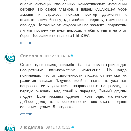
анализ ситуации глобальных климатических изменений
сегодня. Но самое главное, в нашем бушующем море
эмоций и страхов, показан вектор движения к
спасительному берегу, где любовь, радость, гармония и
свобода. Но только от каждого из нас зависит - подхватим
ли мы протянутую руку помощи, чтобы ступить на этот
берег. Все зависит от нашего ВЫБОРА.
ответить
Светлана
#
08.12.18, 14:34
Статья вдохновила, спасибо. Да, на земле происходят
необратимые климатические изменения. Но когда
понимаешь, что от сплоченности людей, от вектора их
развития зависит будущее всей планеты, то уже нет
вопросов, есть действия, направленные на работу, в
первую очередь, над собой и передачу Знаний другим
людям. Если каждый сделает хоть одно маленькое
доброе дело, то в совокупности, оно станет одним
большим, целым. Благодарю!
ответить
Людмила
#
08.12.18, 15:33