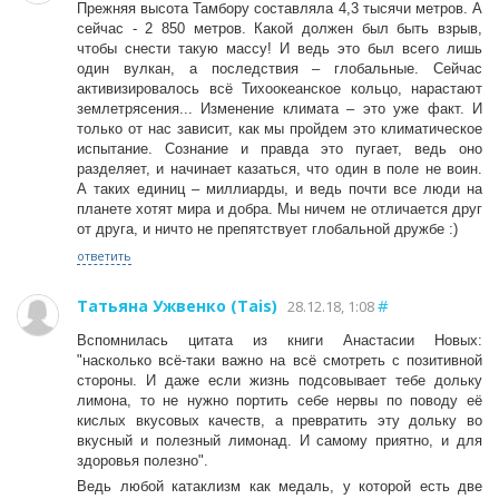
Прежняя высота Тамбору составляла 4,3 тысячи метров. А
сейчас - 2 850 метров. Какой должен был быть взрыв,
чтобы снести такую массу! И ведь это был всего лишь
один вулкан, а последствия – глобальные. Сейчас
активизировалось всё Тихоокеанское кольцо, нарастают
землетрясения... Изменение климата – это уже факт. И
только от нас зависит, как мы пройдем это климатическое
испытание. Сознание и правда это пугает, ведь оно
разделяет, и начинает казаться, что один в поле не воин.
А таких единиц – миллиарды, и ведь почти все люди на
планете хотят мира и добра. Мы ничем не отличается друг
от друга, и ничто не препятствует глобальной дружбе :)
ответить
#
Татьяна Ужвенко (Tais)
28.12.18, 1:08
Вспомнилась цитата из книги Анастасии Новых:
"насколько всё-таки важно на всё смотреть с позитивной
стороны. И даже если жизнь подсовывает тебе дольку
лимона, то не нужно портить себе нервы по поводу её
кислых вкусовых качеств, а превратить эту дольку во
вкусный и полезный лимонад. И самому приятно, и для
здоровья полезно".
Ведь любой катаклизм как медаль, у которой есть две