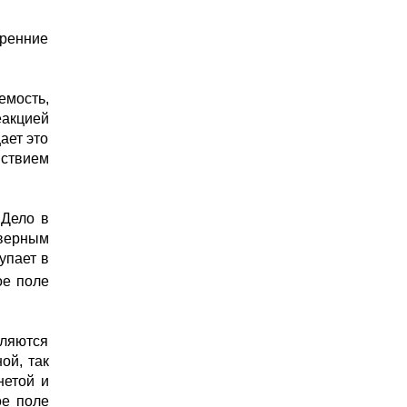
енние 
мость, 
акцией 
ет это 
ствием 
 
Дело в 
верным 
пает в 
е поле 
ляются 
й, так 
етой и 
е поле 