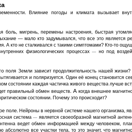
ка
ременности. Влияние погоды и климата вызывает внутр
я боль, мигрень, перемены настроения, быстрая утомляе
дыхание — мало кто задумывался, что все это является ре
. А кто не сталкивался с такими симптомами? Кто-то ощуща
внутренних физиологических процессах 
 но под воздей
—
ого поля Земли зависит продолжительность нашей жизни?
вытягивается и поляризуется. Один её конец становится се
ком состоянии каждая частичка живого вещества лучше всту
 А
идет правильный обмен веществ.
 когда внешнее магнитно
критическом состоянии.
Почему это происходит?
ное поле. Нейроны в нервной системе нашего организма, яв
осная система 
 является своеобразной магнитной антенно
—
антенна
ведет обмен информацией между человеком, план
 абсолютно все участки тела, то это значит, что магнитно