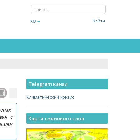
Войти
RU
Telegram канал
Климатический кризис
летия
ван с
Карта озонового слоя
нашем