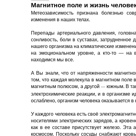
Магнитное поле и жизнь челове
Метеозависимость признана болезнью сов
изменения в наших телах. 
Перепады артериального давления, головна
сонливость, боли в суставах, затрудненное 
нашего организма на климатические изменения
на эмоциональном уровне, а кто-то — на 
находимся мы все.
А Вы знали, что от напряженности магнитн
том, что каждая молекула в магнитном поле 
магнитным полюсом, а другой 
 южным.
В та
—
электрохимические реакции, и в организме 
ослаблено, организм человека оказывается в 
У каждого человека есть своё электромагнит
носителями электрических зарядов, а 
кровен
как в ее составе присутствует железо. Эта 
космосом. 
Поскольку сосуды снабжают кровью