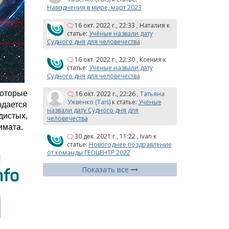
Наводнения в мире, март 2023
16 окт. 2022 г., 22:33
,
Наталия
к
статье:
Учёные назвали дату
Судного дня для человечества
16 окт. 2022 г., 22:30
,
Ксения
к
статье:
Учёные назвали дату
Судного дня для человечества
оторые 
16 окт. 2022 г., 22:26
,
Татьяна
Ужвенко (Tais)
к статье:
Учёные
ается 
назвали дату Судного дня для
истых, 
человечества
имата.
30 дек. 2021 г., 11:22
,
Ivan
к
статье:
Новогоднее поздравление
от команды ГЕОЦЕНТР 2022
Показать все