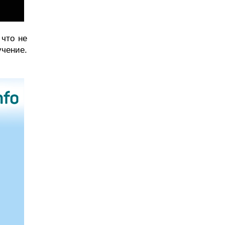
что не 
чение. 