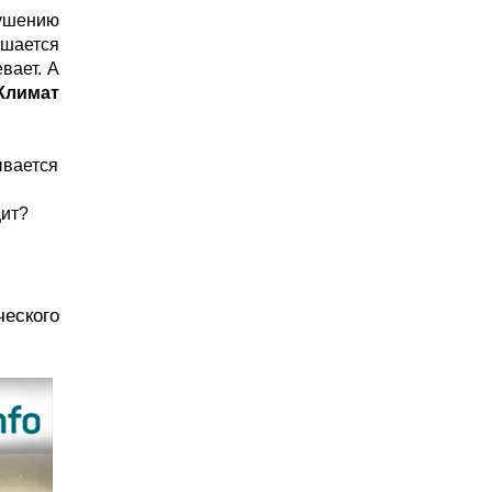
шению 
шается 
вает. 
А 
Климат 
вается 
щит
?
ского 