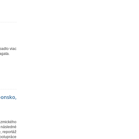
padlo viac
agata.
ponsko,
kozmického
a následné
, reportáž
spolupráce