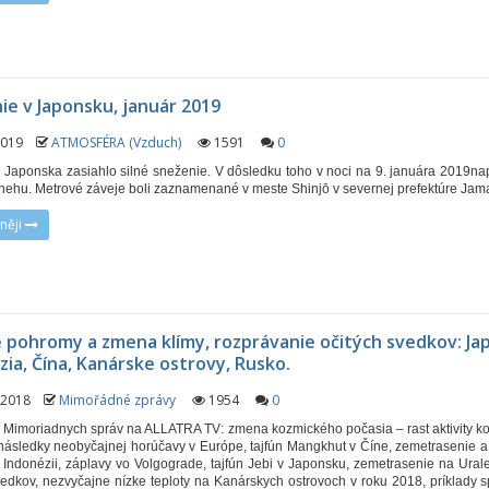
ie v Japonsku, január 2019
 2019
ATMOSFÉRA (Vzduch)
1591
0
m Japonska zasiahlo silné sneženie. V dôsledku toho v noci na 9. januára 2019na
nehu. Metrové záveje boli zaznamenané v meste Shinjō v severnej prefektúre Jam
něji
é pohromy a zmena klímy, rozprávanie očitých svedkov: Ja
zia, Čína, Kanárske ostrovy, Rusko.
. 2018
Mimořádné zprávy
1954
0
 Mimoriadnych správ na ALLATRA TV: zmena kozmického počasia – rast aktivity 
 následky neobyčajnej horúčavy v Európe, tajfún Mangkhut v Číne, zemetrasenie 
 Indonézii, záplavy vo Volgograde, tajfún Jebi v Japonsku, zemetrasenie na Urale
vedkov, nezvyčajne nízke teploty na Kanárskych ostrovoch v roku 2018, príklady 