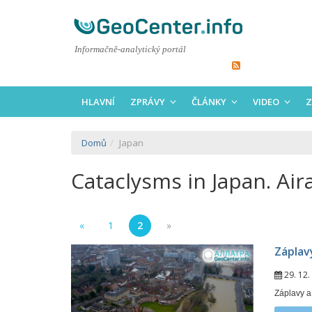
Informačně-analytický portál
HLAVNÍ
ZPRÁVY
ČLÁNKY
VIDEO
Z
Domů
Japan
Cataclysms in Japan. Ai
«
1
2
»
Záplav
29. 12
Záplavy a