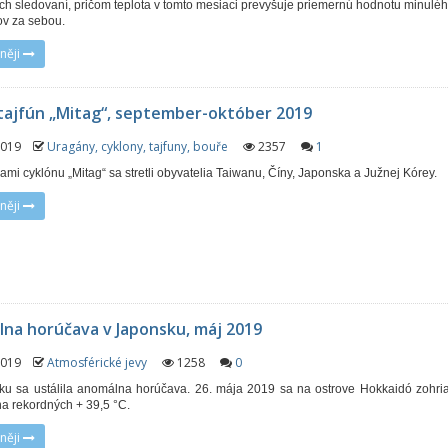
ých sledovaní, pričom teplota v tomto mesiaci prevyšuje priemernú hodnotu minuléh
ov za sebou.
něji
 tajfún „Mitag“, september-október 2019
 2019
Uragány, cyklony, tajfuny, bouře
2357
1
ami cyklónu „Mitag“ sa stretli obyvatelia Taiwanu, Číny, Japonska a Južnej Kórey.
něji
na horúčava v Japonsku, máj 2019
 2019
Atmosférické jevy
1258
0
u sa ustálila anomálna horúčava. 26. mája 2019 sa na ostrove Hokkaidó zohria
a rekordných + 39,5 °C.
něji