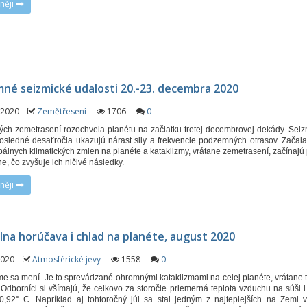
něji
né seizmické udalosti 20.-23. decembra 2020
. 2020
Zemětřesení
1706
0
ných zemetrasení rozochvela planétu na začiatku tretej decembrovej dekády. Sei
osledné desaťročia ukazujú nárast sily a frekvencie podzemných otrasov. Začal
bálnych klimatických zmien na planéte a kataklizmy, vrátane zemetrasení, začínajú
e, čo zvyšuje ich ničivé následky.
něji
na horúčava i chlad na planéte, august 2020
 2020
Atmosférické jevy
1558
0
e sa mení. Je to sprevádzané ohromnými kataklizmami na celej planéte, vrátane 
 Odborníci si všímajú, že celkovo za storočie priemerná teplota vzduchu na súši 
0,92° C. Napríklad aj tohtoročný júl sa stal jedným z najteplejších na Zemi 