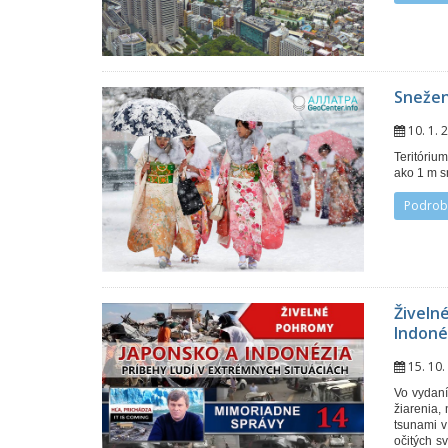
Snežen
10. 1.
Teritóriu
ako 1 m s
Podrob
Živeln
Indoné
15. 10
Vo vydaní
žiarenia,
tsunami v
očitých s