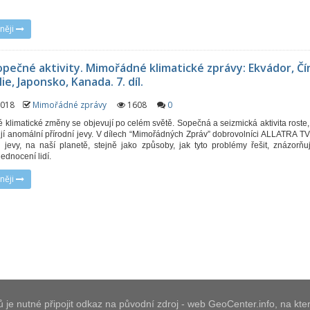
něji
opečné aktivity. Mimořádné klimatické zprávy: Ekvádor, Čí
ie, Japonsko, Kanada. 7. díl.
 2018
Mimořádné zprávy
1608
0
klimatické změny se objevují po celém světě. Sopečná a seizmická aktivita roste, 
jí anomální přírodní jevy. V dílech “Mimořádných Zpráv” dobrovolníci ALLATRA TV
é jevy, na naší planetě, stejně jako způsoby, jak tyto problémy řešit, znázorňuj
jednocení lidí.
něji
vků je nutné připojit odkaz na původní zdroj - web GeoCenter.info, na k