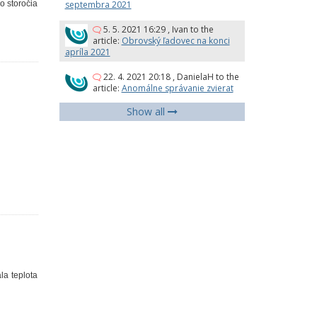
septembra 2021
o storočia
5. 5. 2021 16:29
,
Ivan
to the
article:
Obrovský ľadovec na konci
apríla 2021
22. 4. 2021 20:18
,
DanielaH
to the
article:
Anomálne správanie zvierat
Show all
la teplota