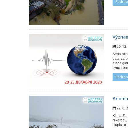
Podrob
Význam
26. 12
Séria sil
dáta za p
etapa glo
synchrónn
Podrob
Anomál
22. 8.
Klíma Zem
rekordov.
stúpla o 