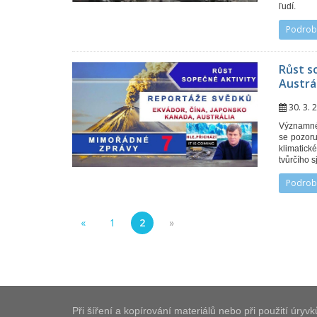
ľudí.
Podrob
Růst s
Austrál
30. 3.
Významné 
se pozoru
klimatick
tvůrčího s
Podrob
«
1
2
»
Při šíření a kopírování materiálů nebo při použití úry