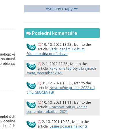
Všechny mapy
Poslední komentáře
19. 10. 2022 13:23
,
Ivan
to the
article:
Vedci oznámili dátum
Súdneho dňa pre ľudstvo
zmologické
a sa druhá
2. 1. 2022 22:36
,
Ivan
to the
 prebiehať
article:
Rekordné teploty v krajinách
sveta, december 2021
31. 12. 2021 13:08
,
Ivan
to the
article:
Novoročné prianie 2022 od
tímu GEOCENTER
10. 10. 2021 11:11
,
Ivan
to the
article:
Prachové búrky, koniec
septembra-október 2021
teplotných
2. 10. 2021 19:22
,
Ivan
to the
i v oceáne
article:
Lesné požiare na konci
v dejinách