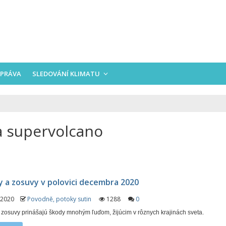
PRÁVA
SLEDOVÁNÍ KLIMATU
ra supervolcano
y a zosuvy v polovici decembra 2020
. 2020
Povodně, potoky sutin
1288
0
 zosuvy prinášajú škody mnohým ľuďom, žijúcim v rôznych krajinách sveta.