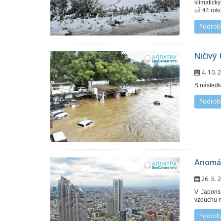
klimatick
už 44 rok
Podrob
Ničivý
4. 10.
S následk
Podrob
Anomál
26. 5.
V Japonsk
vzduchu n
Podrob