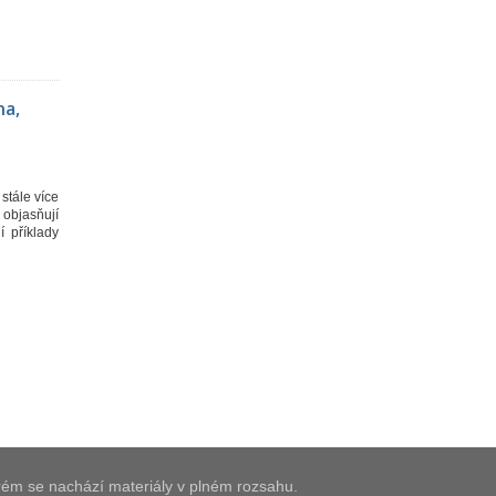
na,
stále více
 objasňují
í příklady
terém se nachází materiály v plném rozsahu.