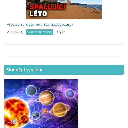
Proč se Evropě nedaří zvládat požáry?
2. 8. 2026,
0
Mimořádné zprávy
Sluneční systém