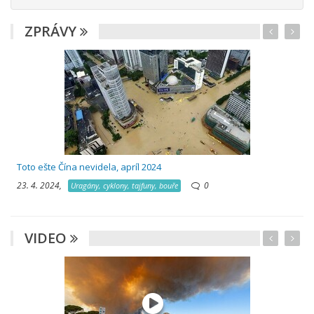
ZPRÁVY
Toto ešte Čína nevidela, apríl 2024
23. 4. 2024,
0
Uragány, cyklony, tajfuny, bouře
VIDEO