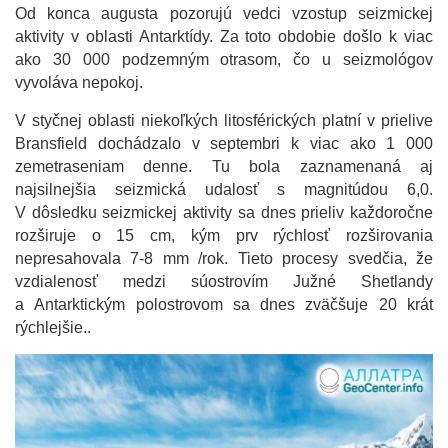
Od konca augusta pozorujú vedci vzostup seizmickej
aktivity v oblasti Antarktídy. Za toto obdobie došlo k viac
ako 30 000 podzemným otrasom, čo u seizmológov
vyvoláva nepokoj.
V styčnej oblasti niekoľkých litosférických platní v prielive
Bransfield dochádzalo v septembri k viac ako 1 000
zemetraseniam denne. Tu bola zaznamenaná aj
najsilnejšia seizmická udalosť s magnitúdou 6,0.
V dôsledku seizmickej aktivity sa dnes prieliv každoročne
rozširuje o 15 cm, kým prv rýchlosť rozširovania
nepresahovala 7-8 mm /rok. Tieto procesy svedčia, že
vzdialenosť medzi súostrovím Južné Shetlandy
a Antarktickým polostrovom sa dnes zväčšuje 20 krát
rýchlejšie..