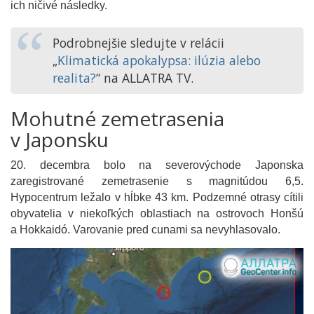
ich ničivé následky.
Podrobnejšie sledujte v relácii
„
Klimatická apokalypsa: ilúzia alebo
realita?
“ na ALLATRA TV.
Mohutné zemetrasenia
v Japonsku
20. decembra bolo na severovýchode Japonska
zaregistrované zemetrasenie s magnitúdou 6,5.
Hypocentrum ležalo v hĺbke 43 km. Podzemné otrasy cítili
obyvatelia v niekoľkých oblastiach na ostrovoch Honšú
a Hokkaidó. Varovanie pred cunami sa nevyhlasovalo.