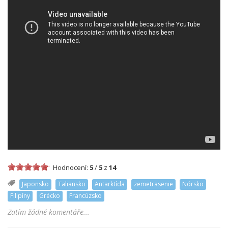
Hodnocení:
5
/
5
z
14
Japonsko
Taliansko
Antarktída
zemetrasenie
Nórsko
Filipíny
Grécko
Francúzsko
Zatím žádné komentáře...