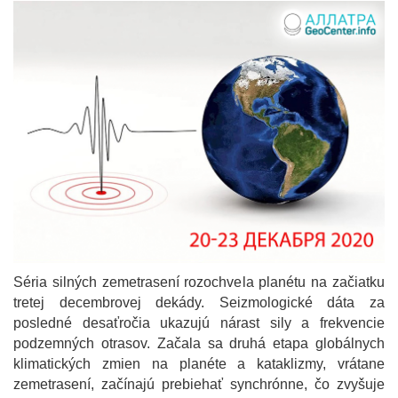
Séria silných zemetrasení rozochvela planétu na začiatku
tretej decembrovej dekády. Seizmologické dáta za
posledné desaťročia ukazujú nárast sily a frekvencie
podzemných otrasov. Začala sa druhá etapa globálnych
klimatických zmien na planéte a kataklizmy, vrátane
zemetrasení, začínajú prebiehať synchrónne, čo zvyšuje