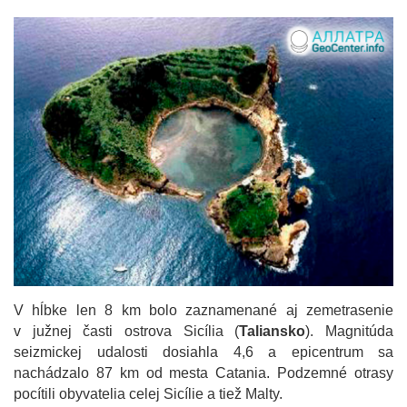
V hĺbke len 8 km bolo zaznamenané aj zemetrasenie
v južnej časti ostrova Sicília (
Taliansko
). Magnitúda
seizmickej udalosti dosiahla 4,6 a epicentrum sa
nachádzalo 87 km od mesta Catania. Podzemné otrasy
pocítili obyvatelia celej Sicílie a tiež Malty.