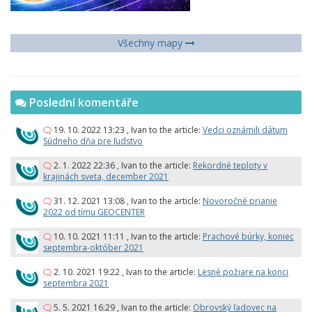
Všechny mapy
Poslední komentáře
19. 10. 2022 13:23
,
Ivan
to the article:
Vedci oznámili dátum
Súdneho dňa pre ľudstvo
2. 1. 2022 22:36
,
Ivan
to the article:
Rekordné teploty v
krajinách sveta, december 2021
31. 12. 2021 13:08
,
Ivan
to the article:
Novoročné prianie
2022 od tímu GEOCENTER
10. 10. 2021 11:11
,
Ivan
to the article:
Prachové búrky, koniec
septembra-október 2021
2. 10. 2021 19:22
,
Ivan
to the article:
Lesné požiare na konci
septembra 2021
5. 5. 2021 16:29
,
Ivan
to the article:
Obrovský ľadovec na