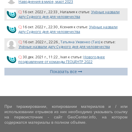
Наводнения в мире, март 2023
16 окт. 2022 г., 22:33
,
Наталия
к статье:
Учёные назвали
дату Судного дня для человечества
16 окт. 2022 г., 22:30
,
Ксения
к статье:
Учёные назвали
дату Судного дня для человечества
16 окт. 2022 г., 22:26
,
Татьяна Ужвенко (Tais)
к статье:
Учёные назвали дату Судного дня для человечества
30 дек. 2021 г., 11:22
,
Ivan
к статье:
Новогоднее
поздравление от команды ГЕОЦЕНТР 2022
Показать все
При тиражировании, копировании материалов и / или
использовании отрывков из них необходимо указывать ссылку
на первоисточник - сайт GeoCenter.info, на котором
содержатся материалы в полном объёме.