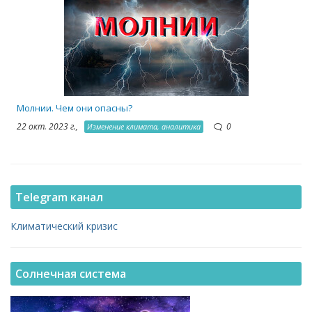
1
Молнии. Чем они опасны?
22 окт. 2023 г.,
0
Изменение климата, аналитика
Telegram канал
Климатический кризис
Солнечная система