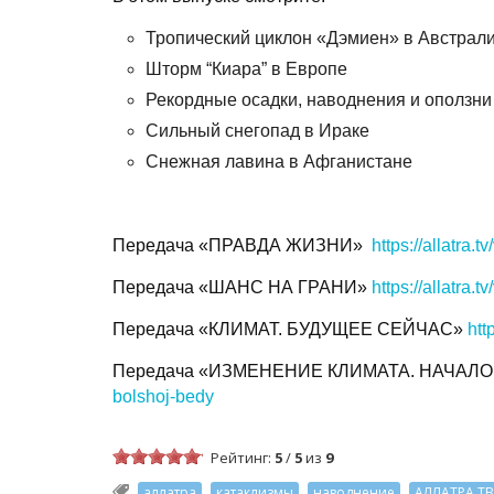
Тропический циклон «Дэмиен» в Австрал
Шторм “Киара” в Европе
Рекордные осадки, наводнения и оползни
Сильный снегопад в Ираке
Снежная лавина в Афганистане
Передача «ПРАВДА ЖИЗНИ»
https://allatra.
Передача «ШАНС НА ГРАНИ»
https://allatra.
Передача «КЛИМАТ. БУДУЩЕЕ СЕЙЧАС»
htt
Передача «ИЗМЕНЕНИЕ КЛИМАТА. НАЧАЛ
bolshoj-bedy
Рейтинг:
5
/
5
из
9
аллатра
катаклизмы
наводнение
АЛЛАТРА ТВ