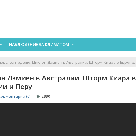
НАБЛЮДЕНИЕ ЗА КЛИМАТОМ
змы за неделю: Циклон Дэмиен в Австралии. Шторм Киара в Европе.
н Дэмиен в Австралии. Шторм Киара в
ии и Перу
Комментарии (0)
2990