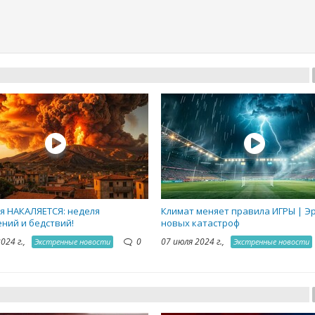
я НАКАЛЯЕТСЯ: неделя
Климат меняет правила ИГРЫ | Э
ний и бедствий!
новых катастроф
2024 г.,
0
07 июля 2024 г.,
Экстренные новости
Экстренные новости