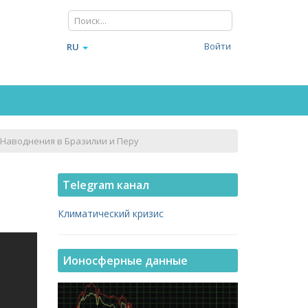
Войти
RU
 Наводнения в Бразилии и Перу
Telegram канал
Климатический кризис
Ионосферные данные