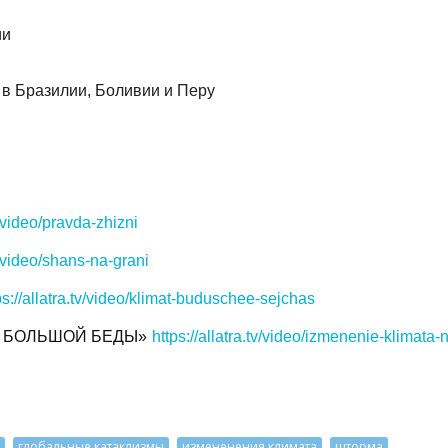
ии
 в Бразилии, Боливии и Перу
tv/video/pravda-zhizni
tv/video/shans-na-grani
ps://allatra.tv/video/klimat-buduschee-sejchas
О БОЛЬШОЙ БЕДЫ»
https://allatra.tv/video/izmenenie-klimata-
глобальные катаклизмы
измененения климата
шторма