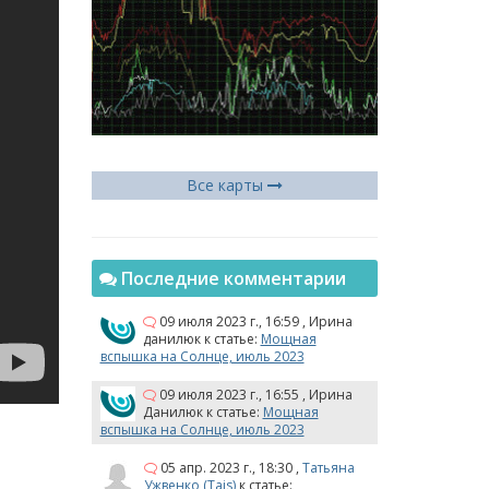
Все карты
Последние комментарии
09 июля 2023 г., 16:59
,
Ирина
данилюк
к статье:
Мощная
вспышка на Солнце, июль 2023
09 июля 2023 г., 16:55
,
Ирина
Данилюк
к статье:
Мощная
вспышка на Солнце, июль 2023
05 апр. 2023 г., 18:30
,
Татьяна
Ужвенко (Tais)
к статье: