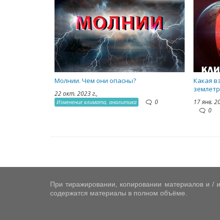
Молнии. Чем они опасны?
Какая в
землетр
22 окт. 2023 г.,
0
17 янв. 2
Изменение климата, аналитика
0
При тиражировании, копировании материалов и / и
содержатся материалы в полном объёме.