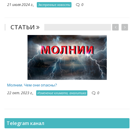
21 июля 2024 г.,
0
Экстренные новости
СТАТЬИ
1
Молнии. Чем они опасны?
22 окт. 2023 г.,
0
Изменение климата, аналитика
Telegram канал