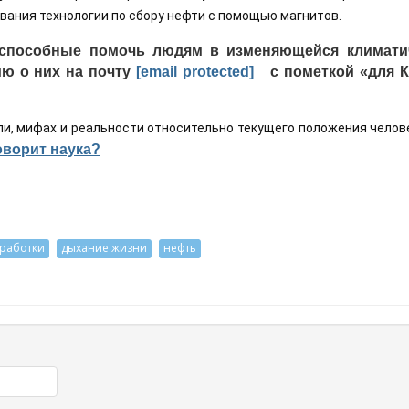
ания технологии по сбору нефти с помощью магнитов. 
, способные помочь людям в изменяющейся климати
ю о них на почту
[email protected]
с пометкой «для К
ли, мифах и реальности относительно текущего положения челов
оворит наука?
работки
дыхание жизни
нефть