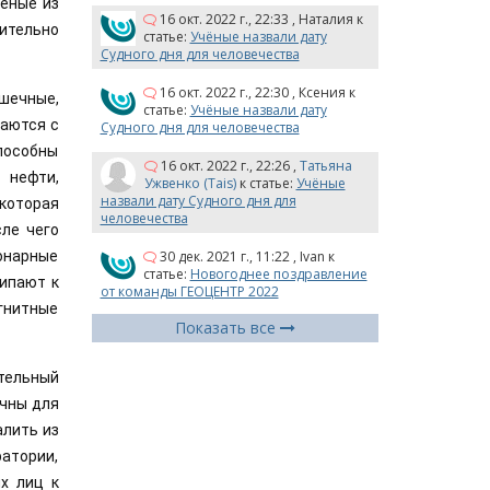
еные из 
16 окт. 2022 г., 22:33
,
Наталия
к
ительно 
статье:
Учёные назвали дату
Судного дня для человечества
16 окт. 2022 г., 22:30
,
Ксения
к
шечные, 
статье:
Учёные назвали дату
аются с 
Судного дня для человечества
пособны 
16 окт. 2022 г., 22:26
,
Татьяна
нефти, 
Ужвенко (Tais)
к статье:
Учёные
назвали дату Судного дня для
которая 
человечества
ле чего 
30 дек. 2021 г., 11:22
,
Ivan
к
нарные 
статье:
Новогоднее поздравление
ипают к 
от команды ГЕОЦЕНТР 2022
гнитные 
Показать все
ельный 
чны для 
лить из 
атории, 
 лиц к 