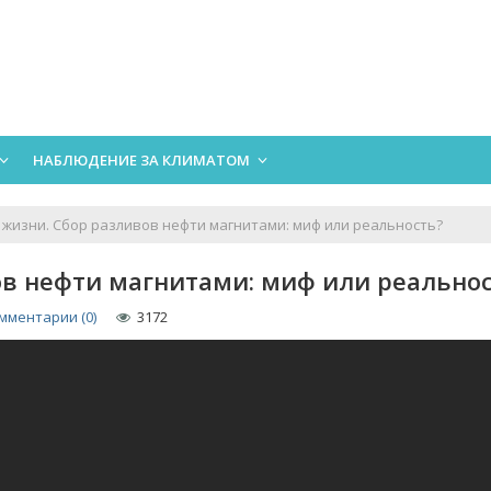
НАБЛЮДЕНИЕ ЗА КЛИМАТОМ
жизни. Сбор разливов нефти магнитами: миф или реальность?
ов нефти магнитами: миф или реально
мментарии (0)
3172