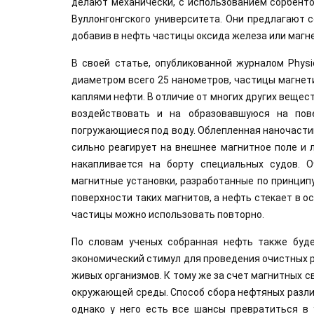
делают механически, с использованием сорбенто
Вуллонгонгского университета. Они предлагают 
добавив в нефть частицы оксида железа или магне
В своей статье, опубликованной журналом Physic
диаметром всего 25 нанометров, частицы магнети
каплями нефти. В отличие от многих других вещес
воздействовать и на образовавшуюся на пове
погружающиеся под воду. Облепленная наночасти
сильно реагирует на внешнее магнитное поле и л
накапливается на борту специальных судов. 
магнитные установки, разработанные по принципу
поверхности таких магнитов, а нефть стекает в о
частицы можно использовать повторно.
По словам ученых собранная нефть также буде
экономический стимул для проведения очистных р
живых организмов. К тому же за счет магнитных с
окружающей среды. Способ сбора нефтяных разлив
однако у него есть все шансы превратиться в 