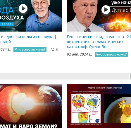
гия добычи воды из воздуха |
Геологические свидетельства 12 
родей
летнего цикла климатических
катастроф. Дуглас Вогт
2024 г.,
0
Что говорит наука?
02 апр. 2024 г.,
Что говорит наука?