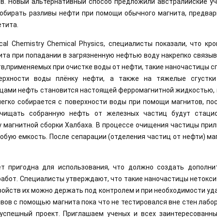
в. Новый альтернативный способ предложили австралийские уч
собирать разливы нефти при помощи обычного магнита, предвар
тита. 
al Chemistry Chemical Physics, специалисты показали, что кро
та при попадании в загрязненную нефтью воду накрепко связыв
тв,применяемых при очистке воды от нефти, такие наночастицы с
рхности воды плёнку нефти, а также на тяжелые сгустки 
цами нефть становится настоящей ферромагнитной жидкостью, 
егко собирается с поверхности воды при помощи магнитов, пос
Очищать собранную нефть от железных частиц будут стацио
 магнитной сборки Халбаха. В процессе очищения частицы прил
собую емкость. После сепарации (отделения частиц от нефти) ма
т пригодна для использования, что должно создать дополнит
абот. Специалисты утверждают, что такие наночастицы нетокси
войств их можно держать под контролем и при необходимости уда
ов с помощью магнита пока что не тестировался вне стен лабор
успешный проект. Приглашаем ученых и всех заинтересованных