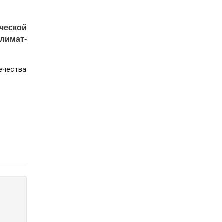
ческой
лимат-
ечества 