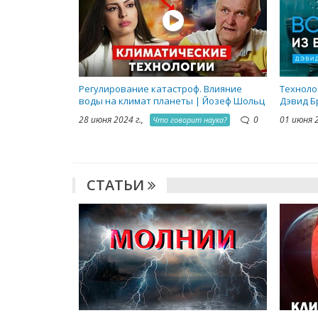
Регулирование катастроф. Влияние
Техноло
воды на климат планеты | Йозеф Шольц
Дэвид Б
28 июня 2024 г.,
0
01 июня 
Что говорит наука?
СТАТЬИ