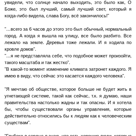
увидели, что солнце начало выходить, это было как, О 
Боже, это был лучший, самый лучший свет, который я 
когда-либо видела, слава Богу, всё закончилось!"
"…всего за 6 часов до этого это был обычный, нормальный 
город. А когда я вышла на улицу, все было разбито. Все 
лежало на земле. Деревья тоже лежали. И я ходила по 
кровле домов".  
"…я не представляла себе, что подобное может произойти, 
такого масштаба и так жестко". 
"В какой-то момент изменение климата затронет каждого. Я 
имею в виду, что сейчас это касается каждого человека". 
"Я мечтаю об обществе, которое больше не будет жить в 
угнетающей системе, такой как сейчас, т.к. я думаю, наши 
правительства настолько жадны и так опасны. И я хотела 
бы, чтобы существовали органы управления, которые 
действительно относились бы к людям как к человеческим 
существам". 
"Глубоко в сердце я знаю, что есть хорошие люди, которые 