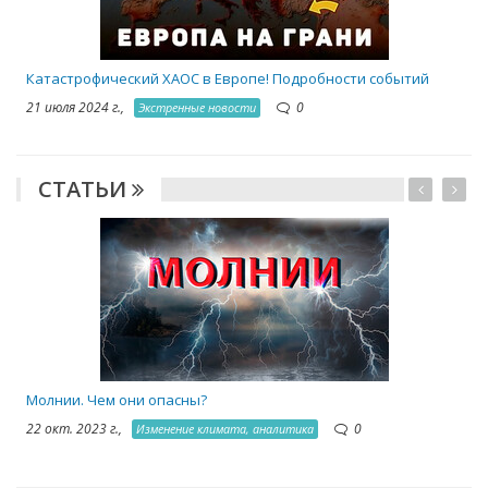
Катастрофический ХАОС в Европе! Подробности событий
21 июля 2024 г.,
0
Экстренные новости
СТАТЬИ
1
Молнии. Чем они опасны?
22 окт. 2023 г.,
0
Изменение климата, аналитика