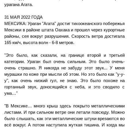
урагана Агата.
31 МАЯ 2022 ГОДА
МЕКСИКА: Ураган "Агата" достиг тихоокеанского побережья 
Мексики в районе штата Оахака и прошел через курортные 
районы, сея вокруг разрушения. Скорость ветра достигала 
165 км/ч, высота волн - 6-8 метров.
"Это было, как сказали, на границе второй и третьей 
категории. Ураган был очень сильным. Это было очень-
очень страшно. Я никогда не забуду этот звук... У меня 
мурашки по коже при мысли об этом. Но это было как "у-у-
у", как очень низкий гул, не знаю. Это было похоже на 
гортанный звук, доносящийся с неба, и это сводило с 
ума…"
"В Мексике… много крыш здесь покрыто металлическими 
листами. И при сильном ветре они летали повсюду. Можно 
было слышать, как эти металлические штуки врезаются во 
всё вокруг. А потом наступила жуткая тишина. И когда мы 