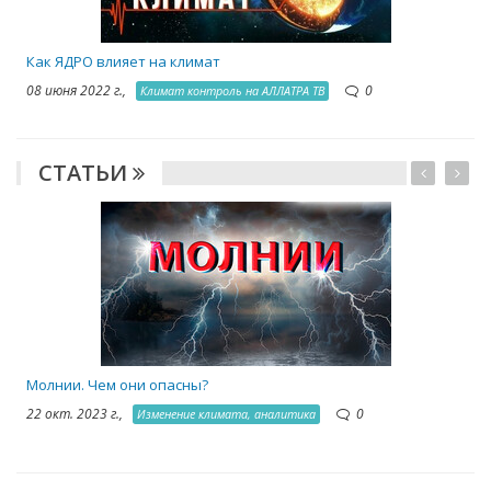
Как ЯДРО влияет на климат
08 июня 2022 г.,
0
Климат контроль на АЛЛАТРА ТВ
СТАТЬИ
1
Молнии. Чем они опасны?
22 окт. 2023 г.,
0
Изменение климата, аналитика