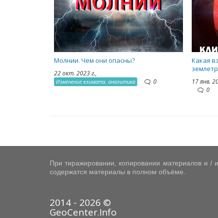
Молнии. Чем они опасны?
Какая в
землетр
22 окт. 2023 г.,
0
17 янв. 2
Изменение климата, аналитика
0
При тиражировании, копировании материалов и / и
содержатся материалы в полном объёме.
2014 - 2026 ©
GeoCenter.Info