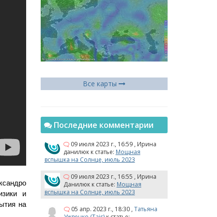
Все карты
Последние комментарии
09 июля 2023 г., 16:59
,
Ирина
данилюк
к статье:
Мощная
вспышка на Солнце, июль 2023
09 июля 2023 г., 16:55
,
Ирина
сандро 
Данилюк
к статье:
Мощная
вспышка на Солнце, июль 2023
зики и 
тия на 
05 апр. 2023 г., 18:30
,
Татьяна
Ужвенко (Tais)
к статье: