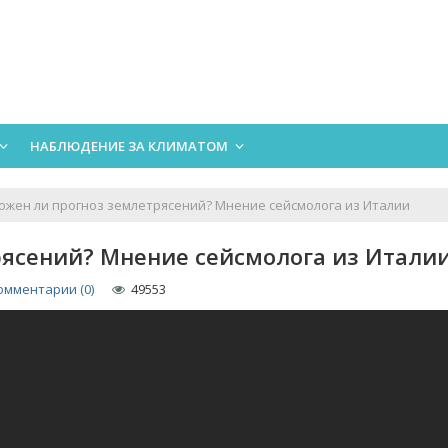
НАБЛЮДЕНИЕ ЗА КЛИМАТОМ
ожен ли прогноз землетрясений? Мнение сейсмолога из Италии
рясений? Мнение сейсмолога из Итали
омментарии (0)
49553