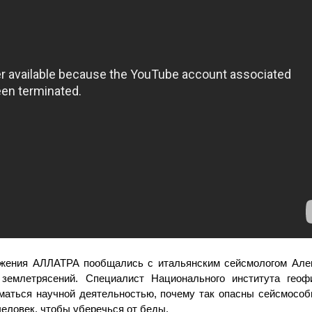
жения АЛЛАТРА пообщались с итальянским сейсмологом Алек
землетрясений. Специалист Национального института геофи
иматься научной деятельностью, почему так опасны сейсмособы
человек, чтобы уберечься от беды.