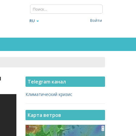
Войти
RU
и
Telegram канал
Климатический кризис
Карта ветров