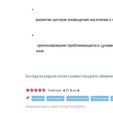
развитие центров оповещения населения о
 прогнозирование приближающегося цунами
зоне.
Беседа за кадром после съёмки передачи «Измене
Рейтинг:
4.7
/
5
из
6
италия
эвакуация
сейсмология
Прогнозы
Комментарии пока отсутствуют...