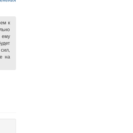
менения
ем к
льно
и ему
будет
 сил,
е на