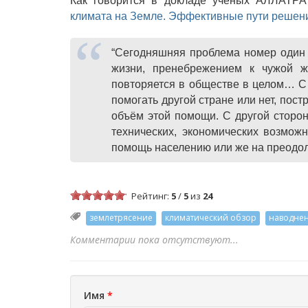
Как говорится в докладе ученых АЛЛАТР
климата на Земле. Эффективные пути решен
“Сегодняшняя проблема номер один 
жизни, пренебрежением к чужой ж
повторяется в обществе в целом… С 
помогать другой стране или нет, пост
объём этой помощи. С другой стороны
технических, экономических возмож
помощь населению или же на преодо
Рейтинг:
5
/
5
из
24
землетрясение
климатический обзор
наводне
Комментарии пока отсутствуют...
Имя
*