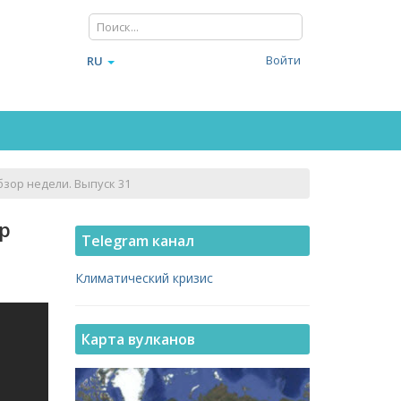
Войти
RU
зор недели. Выпуск 31
р
Telegram канал
Климатический кризис
Карта вулканов