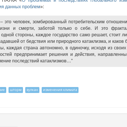
А НАУКА «
О проблемах и последствиях глобального из
ия данных проблем
»:
‒ это человек, зомбированный потребительским отношени
изни и смерти, заботой только о себе. И это фракта
одной стороны, каждое государство само решает, стоит л
радавшей от бедствия или природного катаклизма, и каков 
, каждая страна автономно, в одиночку, исходя из своих
ностей предпринимает решения и действия, направленны
ление последствий катаклизмов…”
ние
шторм
вулкан
изменения климата