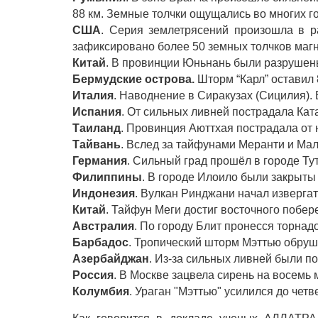
88 км. Земные толчки ощущались во многих г
США
. Серия землетрясений произошла в р
зафиксировано более 50 земных толчков магн
Китай
. В провинции Юньнань были разрушен
Бермудские острова.
Шторм “Карл” оставил 
Италия
. Наводнение в Сиракузах (Сицилия).
Испания
. От сильных ливней пострадала Кат
Таиланд
. Провинция Аюттхая пострадала от
Тайвань
. Вслед за тайфунами Меранти и Мал
Германия
. Сильный град прошёл в городе Ту
Филиппины
. В городе Илоило были закрыты
Индонезия
. Вулкан Ринджани начал извергат
Китай
. Тайфун Меги достиг восточного побер
Австралия
. По городу Блит пронесся торнадо
Барбадос
. Тропический шторм Мэттью обруш
Азербайджан
. Из-за сильных ливней были по
Россия
. В Москве зацвела сирень на восемь
Колумбия
. Ураган "Мэттью" усилился до четв