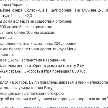
ородах Украины
айоне озера Солтон-Си в Калифорнии. На глубине 2-3 
итудой свыше 2,0.
ы дома вследствие сошествия оползней.
800 домов без электричества.
 Выпало более 100 мм осадков.
алония.
 наводнений. Были затоплены 204 деревни.
акас берегов острова достиг тайфун Меги
тлинген.
 все школы, вследствие наводнения.
ь столпы пепла и чёрного дыма на высоту 2 км.
ежья страны. Скорость ветра превышала 30 м/с.
.
ился на остров. Были повалены деревья и линии электропе
дтоплены улицы города Баку́.
 месяцев раньше положенного срока.
ертой категории и обрушился на страну со скоростью ветра 7