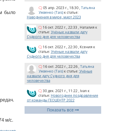
05 апр. 2023 г., 18:30
,
Татьяна
Ужвенко (Tais)
к статье:
км было
Наводнения в мире, март 2023
16 окт. 2022 г., 22:33
,
Наталия
к
статье:
Учёные назвали дату
Судного дня для человечества
16 окт. 2022 г., 22:30
,
Ксения
к
статье:
Учёные назвали дату
Судного дня для человечества
16 окт. 2022 г., 22:26
,
Татьяна
Ужвенко (Tais)
к статье:
Учёные
назвали дату Судного дня для
человечества
30 дек. 2021 г., 11:22
,
Ivan
к
статье:
Новогоднее поздравление
редач.
от команды ГЕОЦЕНТР 2022
Показать все
4 м/с.