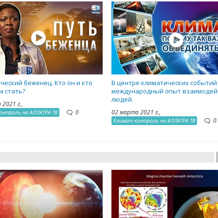
ческий беженец. Кто он и кто
В центре климатических событий
м стать?
международный опыт взаимодей
людей.
 2021 г.,
0
02 марта 2021 г.,
онтроль на АЛЛАТРА ТВ
0
Климат контроль на АЛЛАТРА ТВ