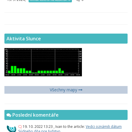
Aktivita Slunce
Všechny mapy
Poslední komentáře
19. 10. 2022 13:23
,
Ivan
to the article:
Vedci oznámili dátum
Súdneho dňa pre ľudstvo