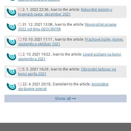
2. 1. 2022 22:36
,
Ivan
to the article:
Rekordné teploty v
krajinách sveta, december 2021
31. 12. 2021 13:08
,
Ivan
to the article:
Novoročné prianie
2022 od tímu GEOCENTER
10. 10. 2021 11:11
,
Ivan
to the article:
Prachové búrky, koniec
septembra-október 2021
2. 10. 2021 19:22
,
Ivan
to the article:
Lesné požiare na konci
septembra 2021
5. 5. 2021 16:29
,
Ivan
to the article:
Obrovský ľadovec na
konci apríla 2021
22. 4. 2021 20:18
,
DanielaH
to the article:
Anomálne
správanie zvierat
Show all