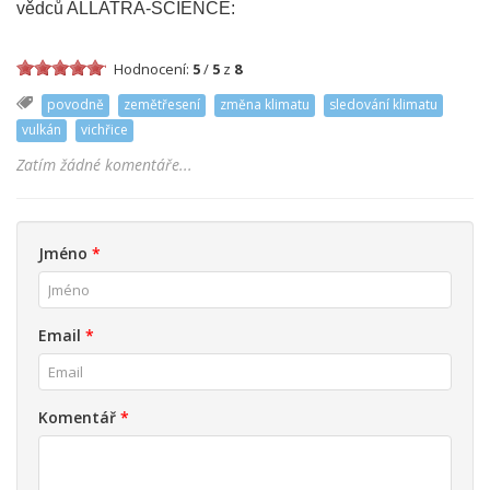
vědců ALLATRA-SCIENCE:
Hodnocení:
5
/
5
z
8
povodně
zemětřesení
změna klimatu
sledování klimatu
vulkán
vichřice
Zatím žádné komentáře...
Jméno
*
Email
*
Komentář
*