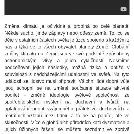
Změna klimatu je očividná a probíhá po celé planetě.
Někde sucho, jinde záplavy nebo otřesy země. To, co se
děje v ostatních částech světa je úzce spojeno s každým z
nás a týká se to všech obyvatel planety Země. Globální
změny klimatu na Zemi jsou ve své podstatě způsobeny
astronomickými vlivy a jejich cykličností. Nesmíme
podceňovat jejich následky, možná rizika a obtíže v
souvislosti s nadcházejícími událostmi ve světě. Na tyto
události se lidstvo musí připravit. Všichni lidé dobré vůle
jsou schopni se na změně současné situace aktivně
podílet – změně ideologie světové společnosti ze
spotřebitelského myšlení na duchovní a tvůrčí, na
uplatňování priorit vzájemného přátelství, duchovních a
morálních vztahů mezi lidmi, a to ne na papíře, ale ve
skutečnosti. Více o globálních přírodních kataklyzmatech a
jejich účinných řešení se můžete seznámit ve zprávě