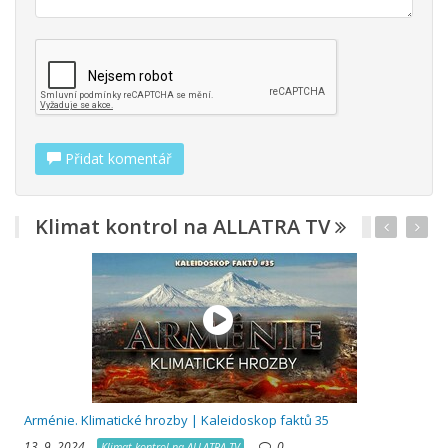
Přidat komentář
Klimat kontrol na ALLATRA TV
R
Arménie. Klimatické hrozby | Kaleidoskop faktů 35
13. 9. 2024,
0
Klimat kontrol na ALLATRA TV