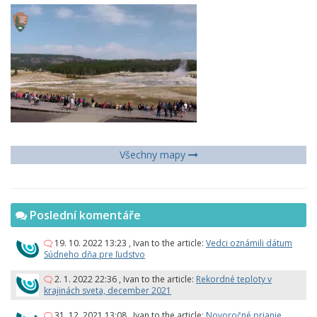
Všechny mapy
Poslední komentáře
19. 10. 2022 13:23
,
Ivan
to the article:
Vedci oznámili dátum
Súdneho dňa pre ľudstvo
2. 1. 2022 22:36
,
Ivan
to the article:
Rekordné teploty v
krajinách sveta, december 2021
31. 12. 2021 13:08
,
Ivan
to the article:
Novoročné prianie