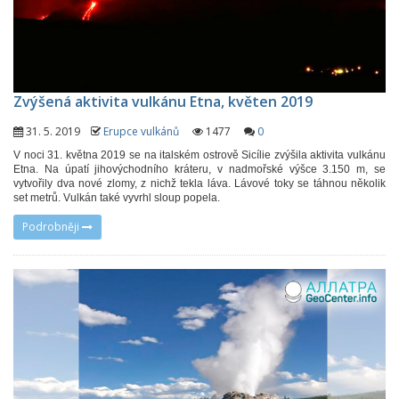
Zvýšená aktivita vulkánu Etna, květen 2019
31. 5. 2019
Erupce vulkánů
1477
0
V noci 31. května 2019 se na italském ostrově Sicílie zvýšila aktivita vulkánu
Etna. Na úpatí jihovýchodního kráteru, v nadmořské výšce 3.150 m, se
vytvořily dva nové zlomy, z nichž tekla láva. Lávové toky se táhnou několik
set metrů. Vulkán také vyvrhl sloup popela.
Podrobněji