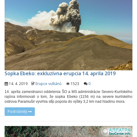
Sopka Ebeko: exkluzívna erupcia 14. apríla 2019
14. 4. 2019
Erupce vulkánů
1523
0
14. apríla zamestnanci oddelenia ŠO a MS administrácie Severo-Kurilského
rajóna informovali o tom, že sopka Ebeko (1156 m) na severe kurilského
ostrova Paramušir vyvrhla stĺp popola do výšky 3,2 km nad hladinu mora.
Podrobněji