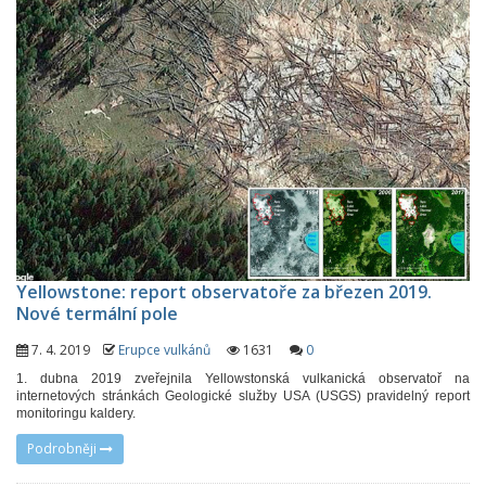
Yellowstone: report observatoře za březen 2019.
Nové termální pole
7. 4. 2019
Erupce vulkánů
1631
0
1. dubna 2019 zveřejnila Yellowstonská vulkanická observatoř na
internetových stránkách Geologické služby USA (USGS) pravidelný report
monitoringu kaldery.
Podrobněji