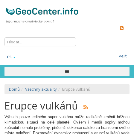
Informačně-analytický portál
Vejít
CS
Domů
Všechny aktuality
Erupce vulkánů
Erupce vulkánů
Výbuch pouze jediného super vulkánu může radikálně změnit běžnou
klimatickou situaci na celé planetě. Ovšem i menší sopky mohou
způsobit nemalé problémy, přičemž dokonce daleko za hranicemi svého
místa položení. Pozorování dynamiky probuzení a erupcí vulkánů vede