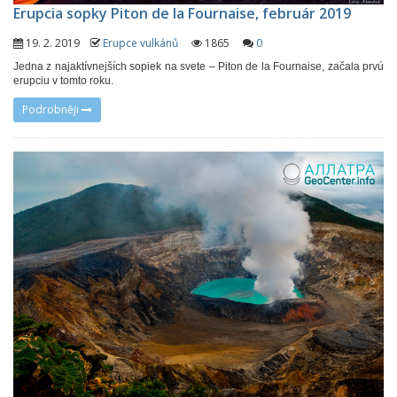
Erupcia sopky Piton de la Fournaise, február 2019
19. 2. 2019
Erupce vulkánů
1865
0
Jedna z najaktívnejších sopiek na svete – Piton de la Fournaise, začala prvú
erupciu v tomto roku.
Podrobněji