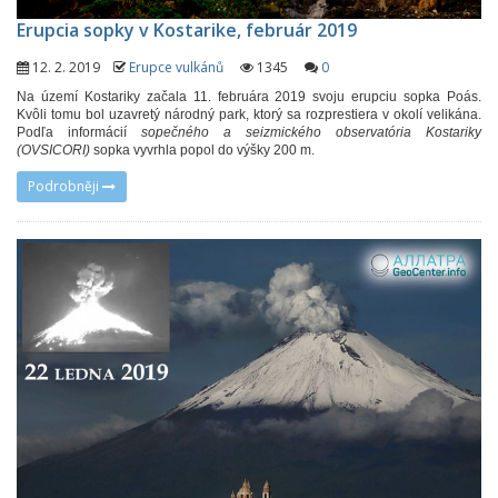
Erupcia sopky v Kostarike, február 2019
12. 2. 2019
Erupce vulkánů
1345
0
Na území Kostariky začala 11. februára 2019 svoju erupciu sopka Poás.
Kvôli tomu bol uzavretý národný park, ktorý sa rozprestiera v okolí velikána.
Podľa informácií
sopečného a seizmického observatória Kostariky
(OVSICORI)
sopka vyvrhla popol do výšky 200 m.
Podrobněji