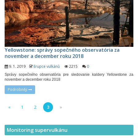
Yellowstone: správy sopečného observatória za
november a december roku 2018
9. 1. 2019
Erupce vulkánů
2215
0
Správy sopečného observatória pre sledovanie kaldery Yellowstone za
november a december roku 2018
Podrobněji
«
1
2
3
»
Monitoring supervulkánu