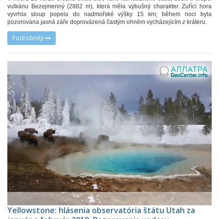
vulkánu Bezejmenný (2882 m), která měla výbušný charakter. Zuřící hora
vyvrhla sloup popela do nadmořské výšky 15 km; během noci byla
pozorována jasná záře doprovázená častým ohněm vycházejícím z kráteru.
Podrobněji
Yellowstone: hlásenia observatória štátu Utah za