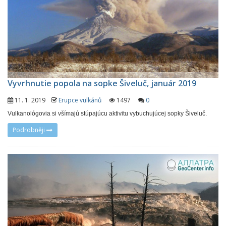
Vyvrhnutie popola na sopke Šiveluč, január 2019
11. 1. 2019
Erupce vulkánů
1497
0
Vulkanológovia si všímajú stúpajúcu aktivitu vybuchujúcej sopky Šiveluč.
Podrobněji