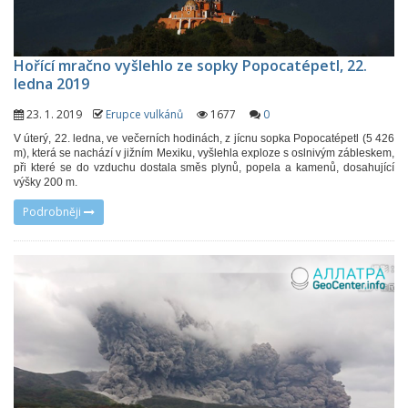
Hořící mračno vyšlehlo ze sopky Popocatépetl, 22.
ledna 2019
23. 1. 2019
Erupce vulkánů
1677
0
V úterý, 22. ledna, ve večerních hodinách, z jícnu sopka Popocatépetl (5 426
m), která se nachází v jižním Mexiku, vyšlehla exploze s oslnivým zábleskem,
při které se do vzduchu dostala směs plynů, popela a kamenů, dosahující
výšky 200 m.
Podrobněji