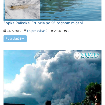
Sopka Raikoke. Erupcia po 95 ročnom mlčaní
23. 6. 2019
Erupce vulkánů
2308
0
Podrobněji