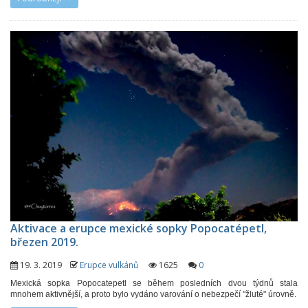
Aktivace a erupce mexické sopky Popocatépetl,
březen 2019.
19. 3. 2019
Erupce vulkánů
1625
0
Mexická sopka Popocatepetl se během posledních dvou týdnů stala
mnohem aktivnější, a proto bylo vydáno varování o nebezpečí "žluté" úrovně.