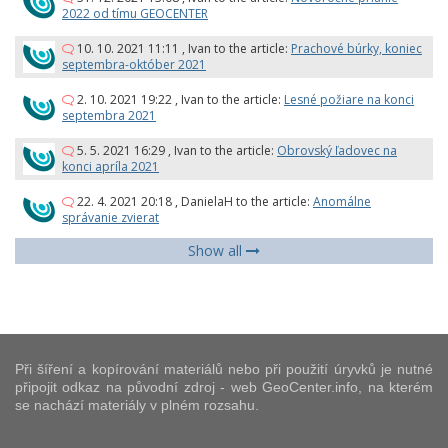
2022 od tímu GEOCENTER
10. 10. 2021 11:11
,
Ivan
to the article:
Prachové búrky, koniec
septembra-október 2021
2. 10. 2021 19:22
,
Ivan
to the article:
Lesné požiare na konci
septembra 2021
5. 5. 2021 16:29
,
Ivan
to the article:
Obrovský ľadovec na
konci apríla 2021
22. 4. 2021 20:18
,
DanielaH
to the article:
Anomálne
správanie zvierat
Show all
Při šíření a kopírování materiálů nebo při použití úryvků je nutné
připojit odkaz na původní zdroj - web GeoCenter.info, na kterém
se nachází materiály v plném rozsahu.