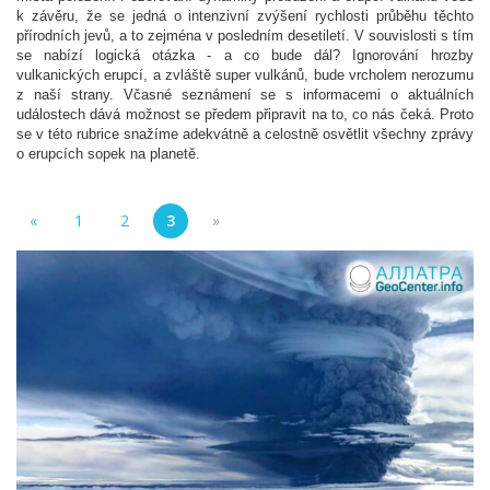
k závěru, že se jedná o intenzivní zvýšení rychlosti průběhu těchto
přírodních jevů, a to zejména v posledním desetiletí. V souvislosti s tím
se nabízí logická otázka - a co bude dál? Ignorování hrozby
vulkanických erupcí, a zvláště super vulkánů, bude vrcholem nerozumu
z naší strany. Včasné seznámení se s informacemi o aktuálních
událostech dává možnost se předem připravit na to, co nás čeká. Proto
se v této rubrice snažíme adekvátně a celostně osvětlit všechny zprávy
o erupcích sopek na planetě.
«
1
2
3
»