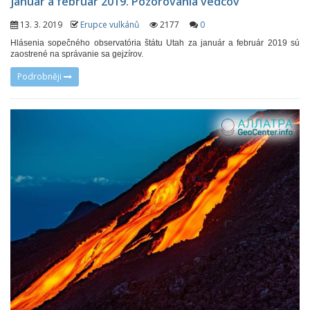
január a február 2019. Pozorovania vedcov
13. 3. 2019
Erupce vulkánů
2177
0
Hlásenia sopečného observatória štátu Utah za január a február 2019 sú
zaostrené na správanie sa gejzírov.
Podrobněji