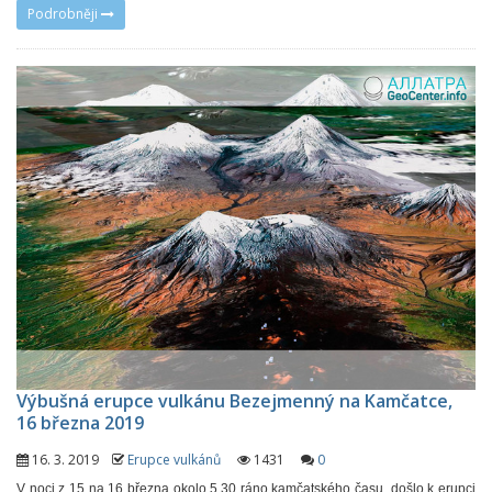
Podrobněji
Výbušná erupce vulkánu Bezejmenný na Kamčatce,
16 března 2019
16. 3. 2019
Erupce vulkánů
1431
0
V noci z 15 na 16 března okolo 5.30 ráno kamčatského času, došlo k erupci