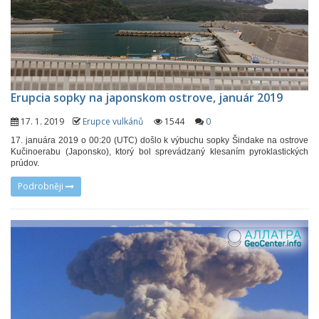
Erupcia sopky na japonskom ostrove, január 2019
17. 1. 2019
Erupce vulkánů
1544
0
17. januára 2019 o 00:20 (UTC) došlo k výbuchu sopky Šindake na ostrove
Kučinoerabu (Japonsko), ktorý bol sprevádzaný klesaním pyroklastických
prúdov.
Podrobněji