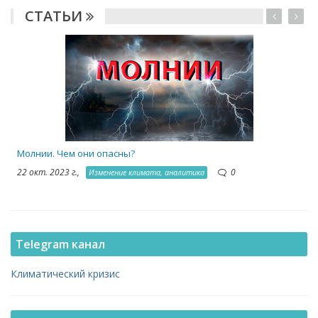
СТАТЬИ
1
Молнии. Чем они опасны?
22 окт. 2023 г.,
0
Изменение климата, аналитика
Telegram канал
Климатический кризис