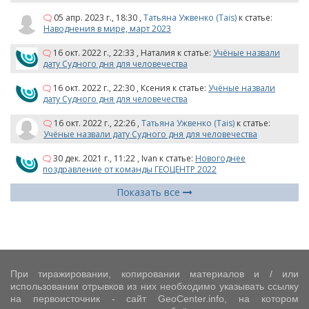
05 апр. 2023 г., 18:30
,
Татьяна Ужвенко (Tais)
к статье:
Наводнения в мире, март 2023
16 окт. 2022 г., 22:33
,
Наталия
к статье:
Учёные назвали
дату Судного дня для человечества
16 окт. 2022 г., 22:30
,
Ксения
к статье:
Учёные назвали
дату Судного дня для человечества
16 окт. 2022 г., 22:26
,
Татьяна Ужвенко (Tais)
к статье:
Учёные назвали дату Судного дня для человечества
30 дек. 2021 г., 11:22
,
Ivan
к статье:
Новогоднее
поздравление от команды ГЕОЦЕНТР 2022
Показать все
При тиражировании, копировании материалов и / или
использовании отрывков из них необходимо указывать ссылку
на первоисточник - сайт GeoCenter.info, на котором