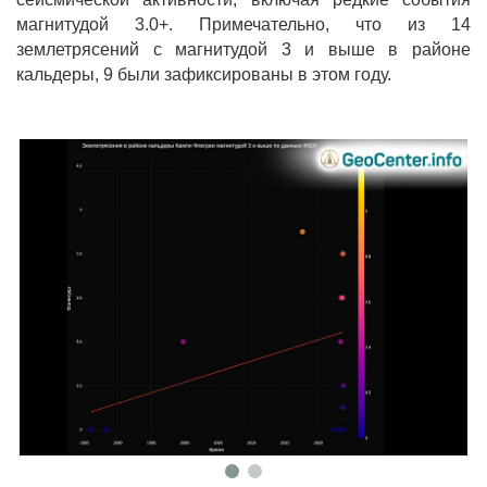
магнитудой 3.0+. Примечательно, что из 14
землетрясений с магнитудой 3 и выше в районе
кальдеры, 9 были зафиксированы в этом году.