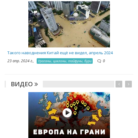
2
Такого наводнения Китай ещё не видел, апрель 2024
23 апр. 2024 г.,
0
Ураганы, циклоны, тайфуны, бури
ВИДЕО