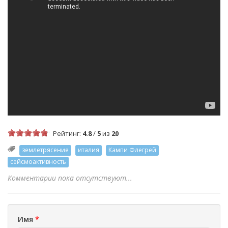
Рейтинг:
4.8
/
5
из
20
землетрясение
италия
Кампи Флегрей
сейсмоактивность
Комментарии пока отсутствуют...
Имя
*