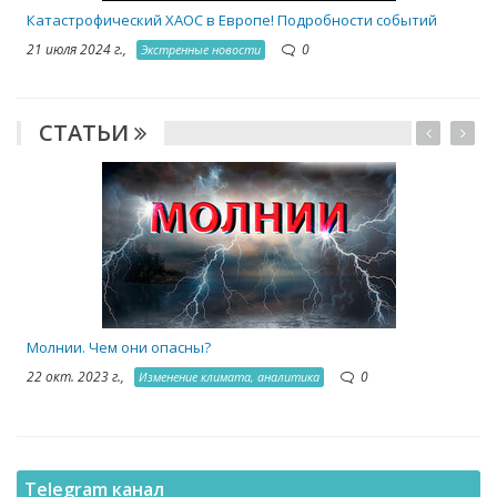
Катастрофический ХАОС в Европе! Подробности событий
21 июля 2024 г.,
0
Экстренные новости
СТАТЬИ
1
Молнии. Чем они опасны?
22 окт. 2023 г.,
0
Изменение климата, аналитика
Telegram канал