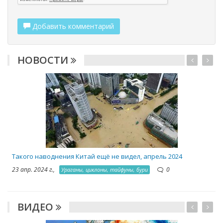
Добавить комментарий
НОВОСТИ
2
Такого наводнения Китай ещё не видел, апрель 2024
23 апр. 2024 г.,
0
Ураганы, циклоны, тайфуны, бури
ВИДЕО