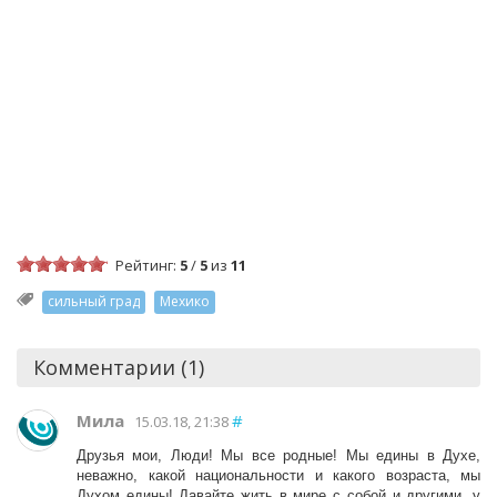
Рейтинг:
5
/
5
из
11
сильный град
Мехико
Комментарии (1)
Мила
#
15.03.18, 21:38
Друзья мои, Люди! Мы все родные! Мы едины в Духе,
неважно, какой национальности и какого возраста, мы
Духом едины! Давайте жить в мире с собой и другими, у