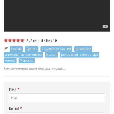
Рейтинг:
5
/
5
из
19
Россия
Турция
Саудовская Аравия
аномалия
аномальные снегопады
Йемен
рекордная температура
Алжир
Марокко
Комментарии пока отсутствуют...
Имя
*
Email
*