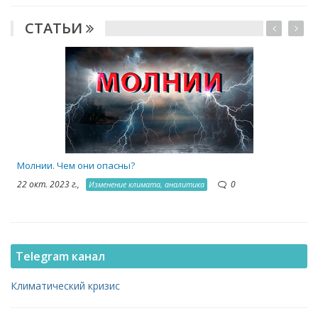
СТАТЬИ
1
Молнии. Чем они опасны?
22 окт. 2023 г.,
0
Изменение климата, аналитика
Telegram канал
Климатический кризис