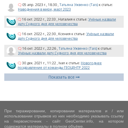
05 апр. 2023 г., 18:30
,
Татьяна Ужвенко (Tais)
к статье:
Наводнения в мире, март 2023
16 окт. 2022 г., 22:33
,
Наталия
к статье:
Учёные назвали
дату Судного дня для человечества
16 окт. 2022 г., 22:30
,
Ксения
к статье:
Учёные назвали
дату Судного дня для человечества
16 окт. 2022 г., 22:26
,
Татьяна Ужвенко (Tais)
к статье:
Учёные назвали дату Судного дня для человечества
30 дек. 2021 г., 11:22
,
Ivan
к статье:
Новогоднее
поздравление от команды ГЕОЦЕНТР 2022
Показать все
При тиражировании, копировании материалов и / или
использовании отрывков из них необходимо указывать ссылку
на первоисточник - сайт GeoCenter.info, на котором
содержатся материалы в полном объёме.