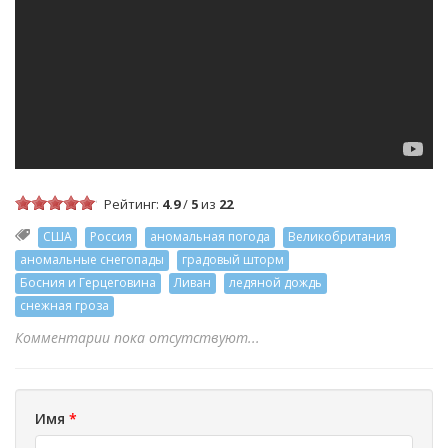
Рейтинг:
4.9
/
5
из
22
США
Россия
аномальная погода
Великобритания
аномальные снегопады
градовый шторм
Босния и Герцеговина
Ливан
ледяной дождь
снежная гроза
Комментарии пока отсутствуют...
Имя
*