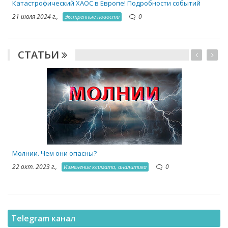
Катастрофический ХАОС в Европе! Подробности событий
21 июля 2024 г.,
0
Экстренные новости
СТАТЬИ
1
Молнии. Чем они опасны?
22 окт. 2023 г.,
0
Изменение климата, аналитика
Telegram канал