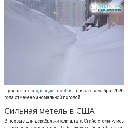
Продолжая
тенденцию ноября
, начало декабря 2020
года отмечено аномальной погодой.
Сильная метель в США
В первые дни декабря жители штата Огайо столкнулись
с сильным снегопадом. В 9 округах был объявлен