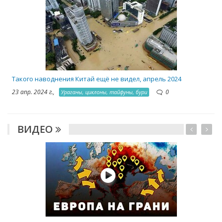
2
Такого наводнения Китай ещё не видел, апрель 2024
23 апр. 2024 г.,
0
Ураганы, циклоны, тайфуны, бури
ВИДЕО