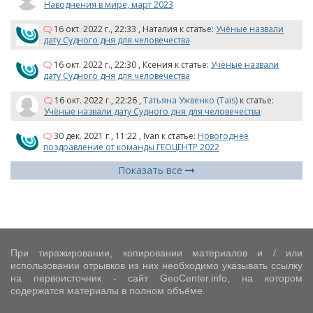
Наводнения в мире, март 2023
16 окт. 2022 г., 22:33
,
Наталия
к статье:
Учёные назвали
дату Судного дня для человечества
16 окт. 2022 г., 22:30
,
Ксения
к статье:
Учёные назвали
дату Судного дня для человечества
16 окт. 2022 г., 22:26
,
Татьяна Ужвенко (Tais)
к статье:
Учёные назвали дату Судного дня для человечества
30 дек. 2021 г., 11:22
,
Ivan
к статье:
Новогоднее
поздравление от команды ГЕОЦЕНТР 2022
Показать все
При тиражировании, копировании материалов и / или
использовании отрывков из них необходимо указывать ссылку
на первоисточник - сайт GeoCenter.info, на котором
содержатся материалы в полном объёме.