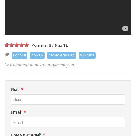
Рейтинг:
5
/
5
из
12
Россия
пожар
лесной пожар
Чукотка
Комментарии пока отсутствуют...
Имя
*
Email
*
Комментарий
*