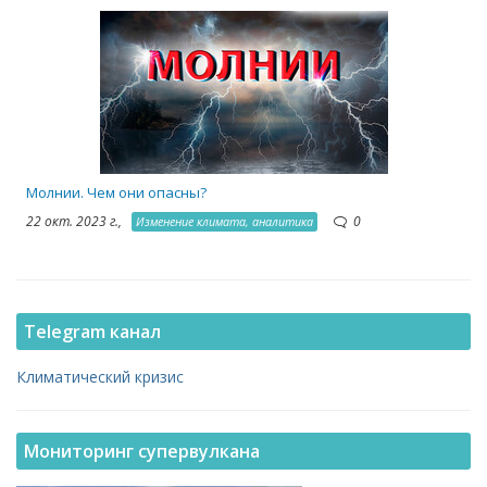
1
Молнии. Чем они опасны?
22 окт. 2023 г.,
0
Изменение климата, аналитика
Telegram канал
Климатический кризис
Мониторинг супервулкана