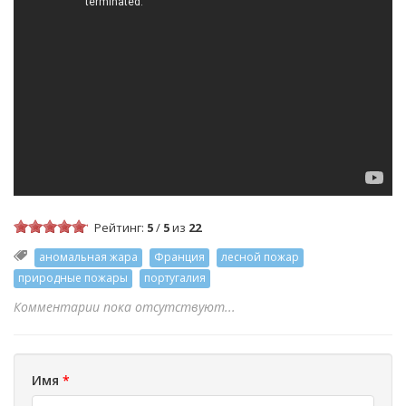
Рейтинг:
5
/
5
из
22
аномальная жара
Франция
лесной пожар
природные пожары
португалия
Комментарии пока отсутствуют...
Имя
*