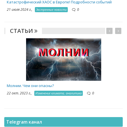
Катастрофический ХАОС в Европе! Подробности событий
21 июля 2024 г.,
0
Экстренные новости
СТАТЬИ
1
Молнии. Чем они опасны?
22 окт. 2023 г.,
0
Изменение климата, аналитика
Telegram канал