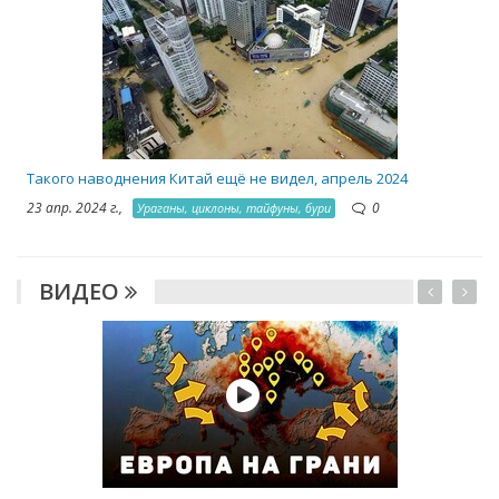
2
Такого наводнения Китай ещё не видел, апрель 2024
23 апр. 2024 г.,
0
Ураганы, циклоны, тайфуны, бури
ВИДЕО