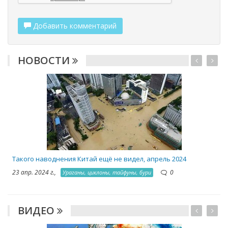
Добавить комментарий
НОВОСТИ
2
Такого наводнения Китай ещё не видел, апрель 2024
23 апр. 2024 г.,
0
Ураганы, циклоны, тайфуны, бури
ВИДЕО