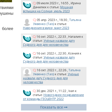
09 июля 2023 г., 16:55
,
Ирина
Данилюк
к статье:
Мощная
твиями
вспышка на Солнце, июль 2023
зрушены
05 апр. 2023 г., 18:30
,
Татьяна
Ужвенко (Tais)
к статье:
Наводнения в мире, март 2023
 более
16 окт. 2022 г., 22:33
,
Наталия
к
статье:
Учёные назвали дату
Судного дня для человечества
16 окт. 2022 г., 22:30
,
Ксения
к
статье:
Учёные назвали дату
Судного дня для человечества
16 окт. 2022 г., 22:26
,
Татьяна
Ужвенко (Tais)
к статье:
Учёные
назвали дату Судного дня для
человечества
30 дек. 2021 г., 11:22
,
Ivan
к
статье:
Новогоднее поздравление
от команды ГЕОЦЕНТР 2022
Показать все