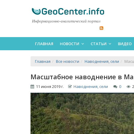
Информационно-аналитический портал
ГЛАВНАЯ
НОВОСТИ
СТАТЬИ
ВИДЕО
Главная
Все новости
Наводнения, сели
Масш
Масштабное наводнение в Ма
11 июня 2019 г.
Наводнения, сели
0
2