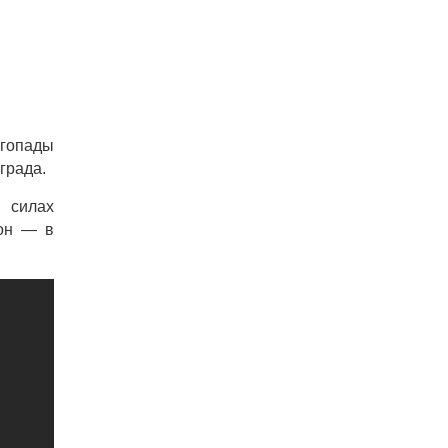
егопады
града.
 силах
 он — в