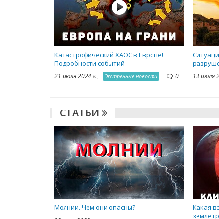
Катастрофический ХАОС в Европе!
Ситуаци
Подробности событий
разруше
21 июля 2024 г.,
0
13 июля 
Экстренные новости
СТАТЬИ
Молнии. Чем они опасны?
Какая в
землетр