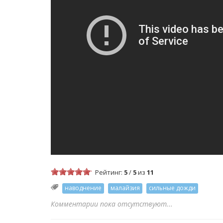
Рейтинг:
5
/
5
из
11
наводнение
малайзия
сильные дожди
Комментарии пока отсутствуют...