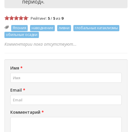
период
».
Рейтинг:
5
/
5
из
9
Япония
наводнение
ливни
глобальные катаклизмы
обильные осадки
Комментарии пока отсутствуют...
Имя
*
Email
*
Комментарий
*