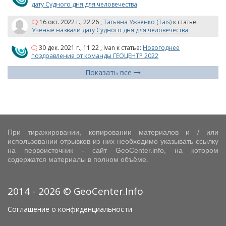
дату Судного дня для человечества
16 окт. 2022 г., 22:26
,
Татьяна Ужвенко (Tais)
к статье:
Учёные назвали дату Судного дня для человечества
30 дек. 2021 г., 11:22
,
Ivan
к статье:
Новогоднее
поздравление от команды ГЕОЦЕНТР 2022
Показать все
При тиражировании, копировании материалов и / или
использовании отрывков из них необходимо указывать ссылку
на первоисточник - сайт GeoCenter.info, на котором
содержатся материалы в полном объёме.
2014 - 2026 © GeoCenter.Info
Соглашение о конфиденциальности