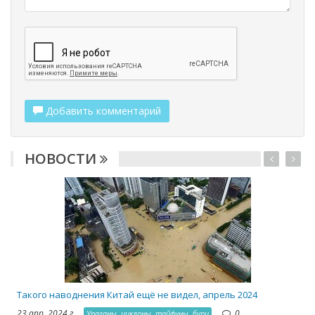
Добавить комментарий
НОВОСТИ
2
Такого наводнения Китай ещё не видел, апрель 2024
23 апр. 2024 г.,
0
Ураганы, циклоны, тайфуны, бури