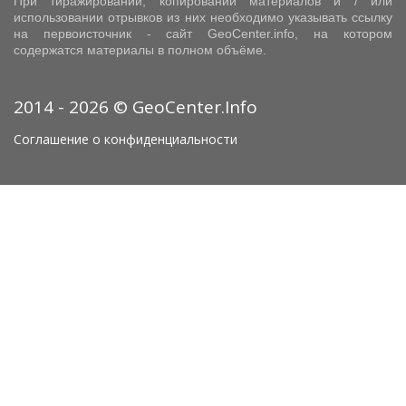
При тиражировании, копировании материалов и / или
использовании отрывков из них необходимо указывать ссылку
на первоисточник - сайт GeoCenter.info, на котором
содержатся материалы в полном объёме.
2014 - 2026 © GeoCenter.Info
Соглашение о конфиденциальности