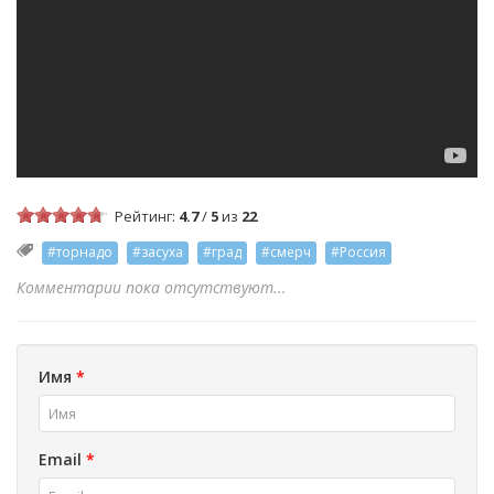
Рейтинг:
4.7
/
5
из
22
#торнадо
#засуха
#град
#смерч
#Россия
Комментарии пока отсутствуют...
Имя
*
Email
*