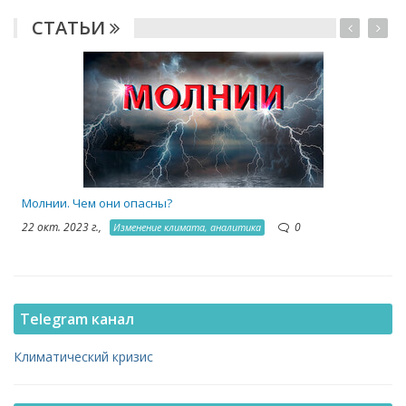
СТАТЬИ
1
Молнии. Чем они опасны?
22 окт. 2023 г.,
0
Изменение климата, аналитика
Telegram канал
Климатический кризис