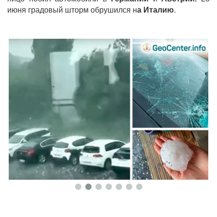
июня градовый шторм обрушился н
а Италию
.