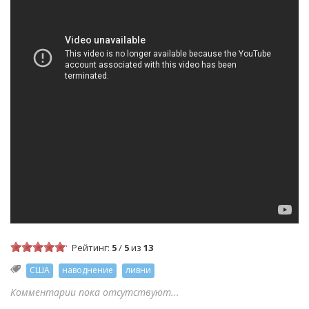
Рейтинг:
5
/
5
из
13
США
наводнение
ливни
Комментарии пока отсутствуют...