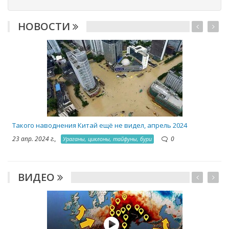
НОВОСТИ
2
Такого наводнения Китай ещё не видел, апрель 2024
23 апр. 2024 г.,
0
Ураганы, циклоны, тайфуны, бури
ВИДЕО