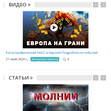
ВИДЕО
Катастрофический ХАОС в Европе! Подробности событий
21 июля 2024 г.,
0
Экстренные новости
СТАТЬИ
1