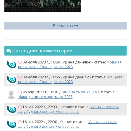
Все карты
Последние комментарии
09 июля 2023 г., 16:59
,
Ирина данилюк
к статье:
Мощная
вспышка на Солнце, июль 2023
09 июля 2023 г., 16:55
,
Ирина Данилюк
к статье:
Мощная
вспышка на Солнце, июль 2023
05 апр. 2023 г., 18:30
,
Татьяна Ужвенко (Tais)
к статье:
Наводнения в мире, март 2023
16 окт. 2022 г., 22:33
,
Наталия
к статье:
Учёные назвали
дату Судного дня для человечества
16 окт. 2022 г., 22:30
,
Ксения
к статье:
Учёные назвали
дату Судного дня для человечества