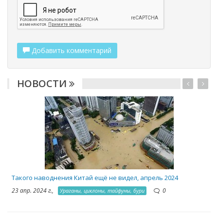
Добавить комментарий
НОВОСТИ
2
Такого наводнения Китай ещё не видел, апрель 2024
23 апр. 2024 г.,
0
Ураганы, циклоны, тайфуны, бури