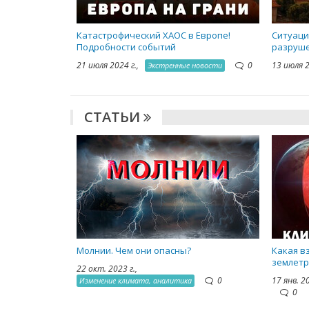
Катастрофический ХАОС в Европе!
Ситуаци
Подробности событий
разруше
21 июля 2024 г.,
0
13 июля 
Экстренные новости
СТАТЬИ
Молнии. Чем они опасны?
Какая в
землетр
22 окт. 2023 г.,
0
17 янв. 2
Изменение климата, аналитика
0