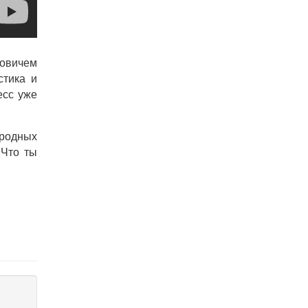
овичем
стика и
есс уже
иродных
 Что ты