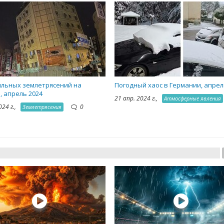
ильных землетрясений на
Погодный хаос в Германии, апрел
, апрель 2024
21 апр. 2024 г.,
Атмосферные явления
024 г.,
0
Землетрясения