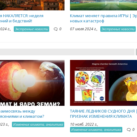
я НАКАЛЯЕТСЯ: неделя
Климат меняет правила ИГРЫ | Э
ний и бедствий!
новых катастроф
2024 г.,
0
07 июля 2024 г.,
Экстренные новости
Экстренные новости
заимосвязь между
ТАЯНИЕ ЛЕДНИКОВ СУДНОГО ДНЯ 
ясениями и климатом?
ПРИЗНАК ИЗМЕНЕНИЯ КЛИМАТА
023 г.,
10 нояб. 2022 г.,
Изменение климата, аналитика
0
Изменение климата, аналитика