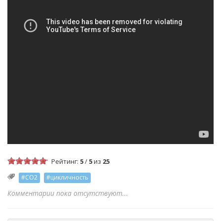
Рейтинг:
5
/
5
из
25
#CO2
#цикличность
Комментарии пока отсутствуют...