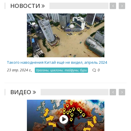
НОВОСТИ
2
Такого наводнения Китай ещё не видел, апрель 2024
23 апр. 2024 г.,
0
Ураганы, циклоны, тайфуны, бури
ВИДЕО