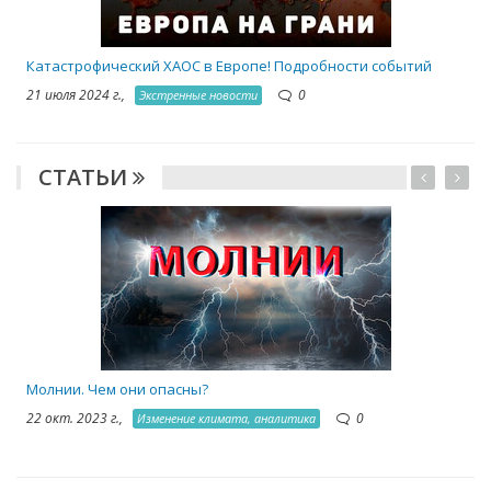
Катастрофический ХАОС в Европе! Подробности событий
21 июля 2024 г.,
0
Экстренные новости
СТАТЬИ
1
Молнии. Чем они опасны?
22 окт. 2023 г.,
0
Изменение климата, аналитика