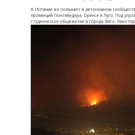
В Испании же полыхает в автономном сообществе
провинций Понтеведера, Оренсе и Луго. Под угро
студенческое общежитие в городе Виго. Некотор