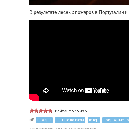
В результате лесных пожаров в Португалии и
Рейтинг:
5
/
5
из
5
пожары
лесные пожары
ветер
природные п