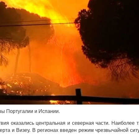
ы Португалии и Испании.
вия оказались центральная и северная части. Наиболее 
ерта и Визеу. В регионах введен режим чрезвычайной сит