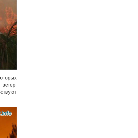
которых
 ветер,
бствуют