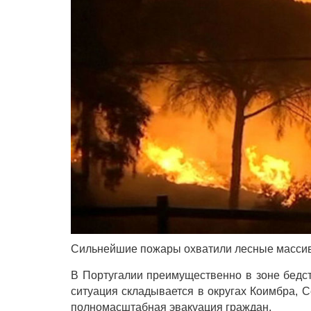
Сильнейшие пожары охватили лесные массив
В Португалии преимущественно в зоне бедст
ситуация складывается в округах Коимбра, С
полномасштабная эвакуация граждан.