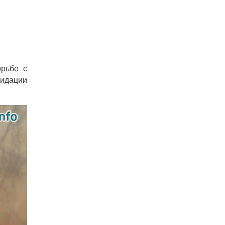
орьбе с
видации