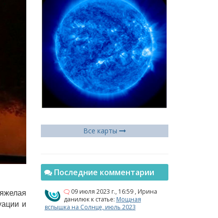
Все карты
Последние комментарии
09 июля 2023 г., 16:59
,
Ирина
тяжелая
данилюк
к статье:
Мощная
уации и
вспышка на Солнце, июль 2023