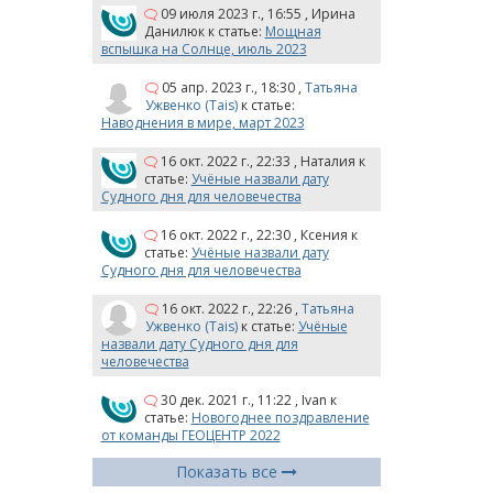
09 июля 2023 г., 16:55
,
Ирина
Данилюк
к статье:
Мощная
вспышка на Солнце, июль 2023
05 апр. 2023 г., 18:30
,
Татьяна
Ужвенко (Tais)
к статье:
Наводнения в мире, март 2023
16 окт. 2022 г., 22:33
,
Наталия
к
статье:
Учёные назвали дату
Судного дня для человечества
16 окт. 2022 г., 22:30
,
Ксения
к
статье:
Учёные назвали дату
Судного дня для человечества
16 окт. 2022 г., 22:26
,
Татьяна
Ужвенко (Tais)
к статье:
Учёные
назвали дату Судного дня для
человечества
30 дек. 2021 г., 11:22
,
Ivan
к
статье:
Новогоднее поздравление
от команды ГЕОЦЕНТР 2022
Показать все