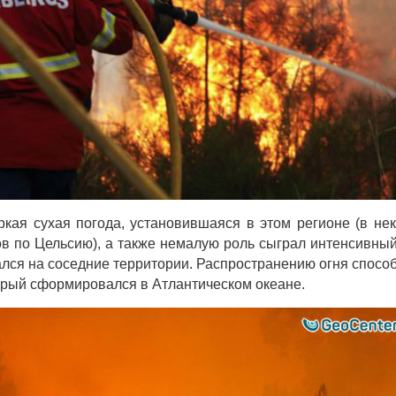
кая сухая погода, установившаяся в этом регионе (в не
ов по Цельсию), а также немалую роль сыграл интенсивный
вался на соседние территории. Распространению огня спосо
торый сформировался в Атлантическом океане.