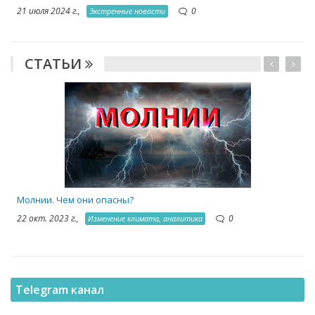
21 июля 2024 г.,
0
Экстренные новости
СТАТЬИ
1
Молнии. Чем они опасны?
22 окт. 2023 г.,
0
Изменение климата, аналитика
Telegram канал