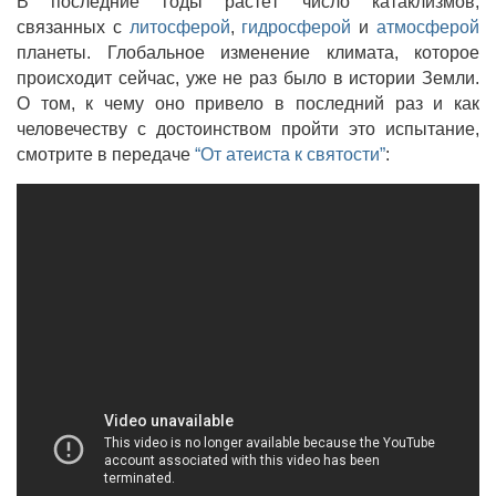
В последние годы растёт число катаклизмов,
связанных с
литосферой
,
гидросферой
и
атмосферой
планеты. Глобальное изменение климата, которое
происходит сейчас, уже не раз было в истории Земли.
О том, к чему оно привело в последний раз и как
человечеству с достоинством пройти это испытание,
смотрите в передаче
“От атеиста к святости”
: