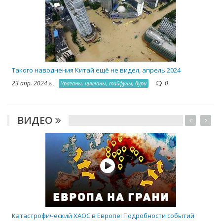
2
Такого наводнения Китай ещё не видел, апрель 2024
23 апр. 2024 г.,
0
Ураганы, циклоны, тайфуны, бури
ВИДЕО
Катастрофический ХАОС в Европе! Подробности событий