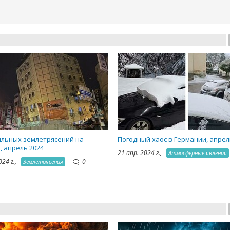
ильных землетрясений на
Погодный хаос в Германии, апрел
, апрель 2024
21 апр. 2024 г.,
Атмосферные явления
024 г.,
0
Землетрясения