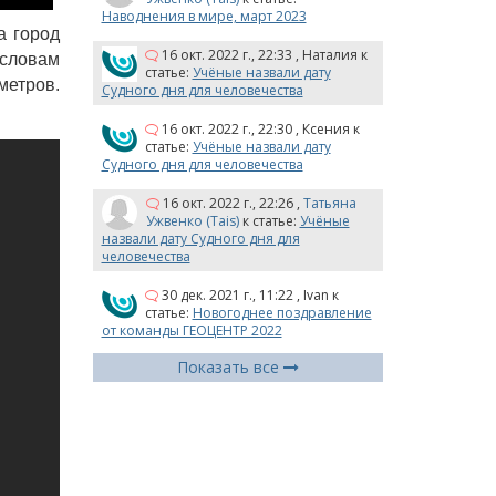
Наводнения в мире, март 2023
а город
16 окт. 2022 г., 22:33
,
Наталия
к
 словам
статье:
Учёные назвали дату
метров.
Судного дня для человечества
16 окт. 2022 г., 22:30
,
Ксения
к
статье:
Учёные назвали дату
Судного дня для человечества
16 окт. 2022 г., 22:26
,
Татьяна
Ужвенко (Tais)
к статье:
Учёные
назвали дату Судного дня для
человечества
30 дек. 2021 г., 11:22
,
Ivan
к
статье:
Новогоднее поздравление
от команды ГЕОЦЕНТР 2022
Показать все