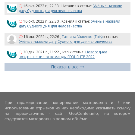
16 окт. 2022 г., 22:33
,
Наталия
к статье:
Учёные назвали
дату Судного дня для человечества
16 окт. 2022 г., 22:30
,
Ксения
к статье:
Учёные назвали
дату Судного дня для человечества
16 окт. 2022 г., 22:26
,
Татьяна Ужвенко (Tais)
к статье:
Учёные назвали дату Судного дня для человечества
30 дек. 2021 г., 11:22
,
Ivan
к статье:
Новогоднее
поздравление от команды ГЕОЦЕНТР 2022
Показать все
При тиражировании, копировании материалов и / или
использовании отрывков из них необходимо указывать ссылку
на первоисточник - сайт GeoCenter.info, на котором
содержатся материалы в полном объёме.