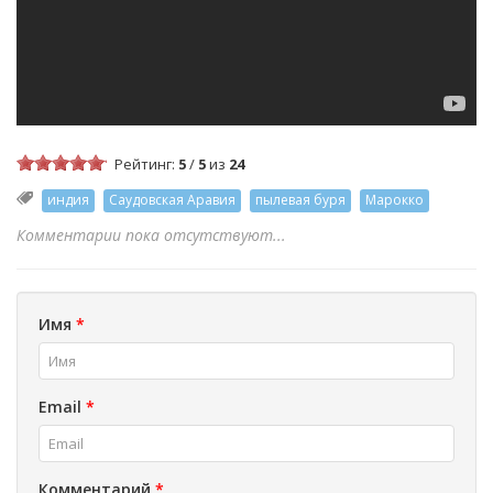
Рейтинг:
5
/
5
из
24
индия
Саудовская Аравия
пылевая буря
Марокко
Комментарии пока отсутствуют...
Имя
*
Email
*
Комментарий
*