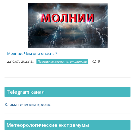
1
Молнии. Чем они опасны?
22 окт. 2023 г.,
0
Изменение климата, аналитика
Telegram канал
Климатический кризис
Метеорологические экстремумы