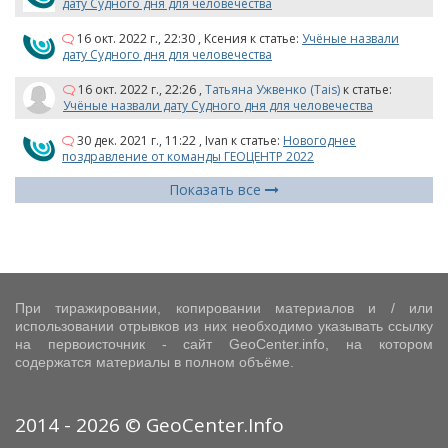
дату Судного дня для человечества
16 окт. 2022 г., 22:30
,
Ксения
к статье:
Учёные назвали
дату Судного дня для человечества
16 окт. 2022 г., 22:26
,
Татьяна Ужвенко (Tais)
к статье:
Учёные назвали дату Судного дня для человечества
30 дек. 2021 г., 11:22
,
Ivan
к статье:
Новогоднее
поздравление от команды ГЕОЦЕНТР 2022
Показать все
При тиражировании, копировании материалов и / или
использовании отрывков из них необходимо указывать ссылку
на первоисточник - сайт GeoCenter.info, на котором
содержатся материалы в полном объёме.
2014 - 2026 © GeoCenter.Info