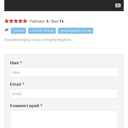
Рейтинг:
5
/
5
из
15
Греция
лесной пожар
природный пожар
Комментарии пока отсутствуют...
Имя
*
Email
*
Комментарий
*