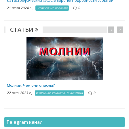
Катастрофический ХАОС в Европе! Подробности событий
21 июля 2024 г.,
0
Экстренные новости
СТАТЬИ
1
Молнии. Чем они опасны?
22 окт. 2023 г.,
0
Изменение климата, аналитика
Telegram канал