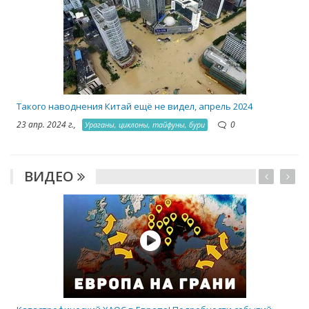
2
Такого наводнения Китай ещё не видел, апрель 2024
23 апр. 2024 г.,
0
Ураганы, циклоны, тайфуны, бури
ВИДЕО