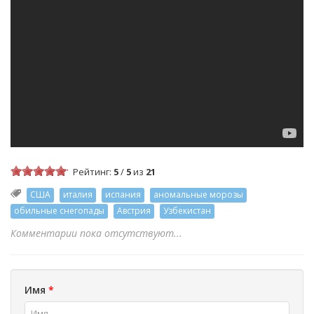
Рейтинг:
5
/
5
из
21
США
италия
испания
аномальные морозы
обильные снегопады
Австрия
Узбекистан
Комментарии пока отсутствуют...
Имя
*