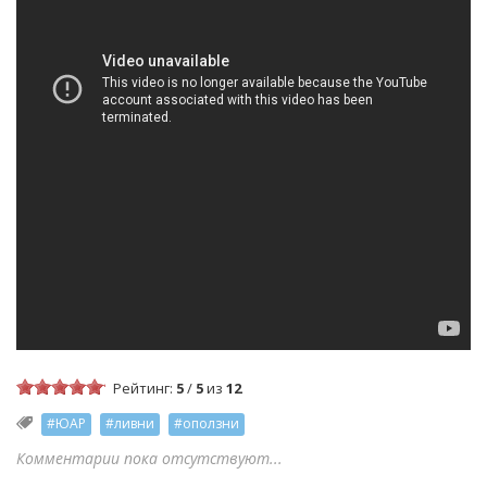
Рейтинг:
5
/
5
из
12
#ЮАР
#ливни
#оползни
Комментарии пока отсутствуют...