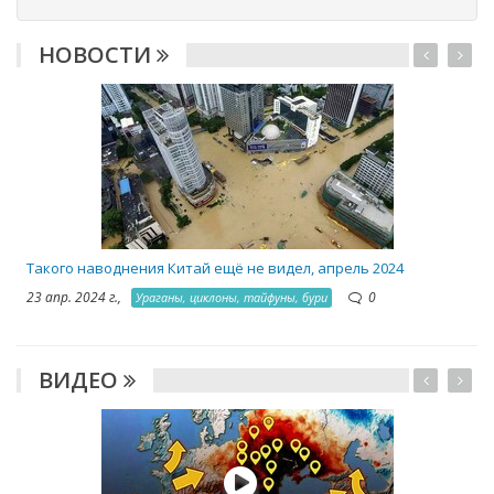
НОВОСТИ
2
Такого наводнения Китай ещё не видел, апрель 2024
23 апр. 2024 г.,
0
Ураганы, циклоны, тайфуны, бури
ВИДЕО