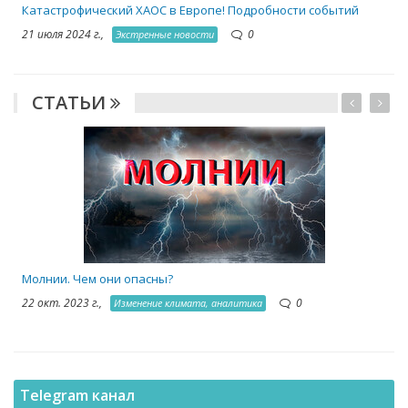
Катастрофический ХАОС в Европе! Подробности событий
21 июля 2024 г.,
0
Экстренные новости
СТАТЬИ
1
Молнии. Чем они опасны?
22 окт. 2023 г.,
0
Изменение климата, аналитика
Telegram канал