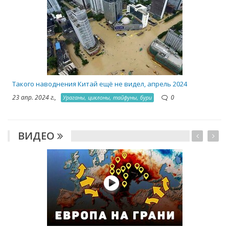
2
Такого наводнения Китай ещё не видел, апрель 2024
23 апр. 2024 г.,
0
Ураганы, циклоны, тайфуны, бури
ВИДЕО