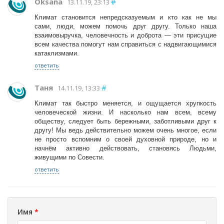
Oksana
#
13.11.19, 23:13
Климат становится непредсказуемым и кто как не мы
сами, люди, можем помочь друг другу. Только наша
взаимовыручка, человечность и доброта — эти присущие
всем качества помогут нам справиться с надвигающимися
катаклизмами.
ответить
Таня
#
14.11.19, 13:33
Климат так быстро меняется, и ощущается хрупкость
человеческой жизни. И насколько нам всем, всему
обществу, следует быть бережными, заботливыми друг к
другу! Мы ведь действительно можем очень многое, если
не просто вспомним о своей духовной природе, но и
начнём активно действовать, становясь Людьми,
живущими по Совести.
ответить
Имя
*