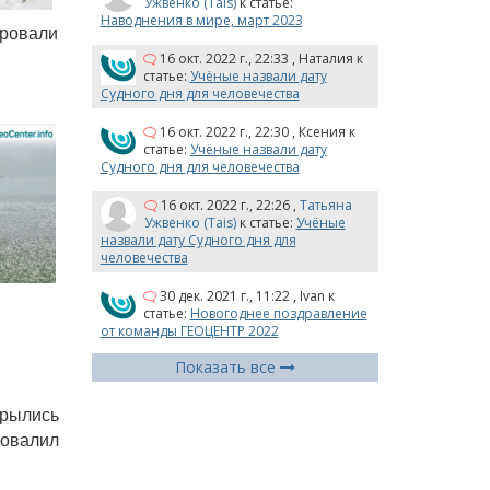
Ужвенко (Tais)
к статье:
Наводнения в мире, март 2023
ировали
16 окт. 2022 г., 22:33
,
Наталия
к
статье:
Учёные назвали дату
Судного дня для человечества
16 окт. 2022 г., 22:30
,
Ксения
к
статье:
Учёные назвали дату
Судного дня для человечества
16 окт. 2022 г., 22:26
,
Татьяна
Ужвенко (Tais)
к статье:
Учёные
назвали дату Судного дня для
человечества
30 дек. 2021 г., 11:22
,
Ivan
к
статье:
Новогоднее поздравление
от команды ГЕОЦЕНТР 2022
Показать все
рылись
повалил