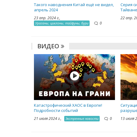
Такого наводнения Китай ещё не видел,
Серия с
апрель 2024
Тайване
23 апр. 2024 г.,
22 апр. 2
0
Ураганы, циклоны, тайфуны, бури
ВИДЕО
Катастрофический ХАОС в Европе!
Ситуаци
Подробности событий
разруше
21 июля 2024 г.,
0
13 июля 
Экстренные новости