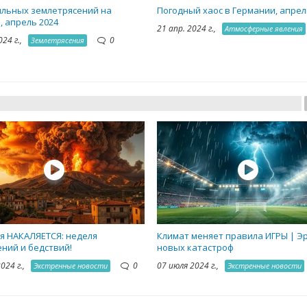
ильных землетрясений на
Погодный хаос в Германии, апрел
, апрель 2024
21 апр. 2024 г.,
Атмосферные явления
024 г.,
0
Землетрясения
я НАКАЛЯЕТСЯ: неделя
Климат меняет правила ИГРЫ | Э
ний и бедствий!
новых катастроф
2024 г.,
0
07 июля 2024 г.,
Экстренные новости
Экстренные новости