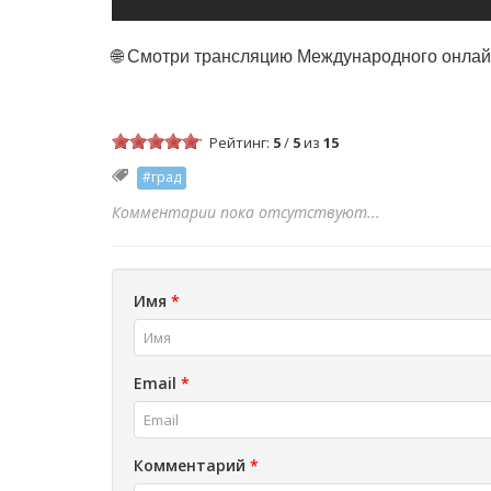
🌐 Смотри трансляцию Международного онла
Рейтинг:
5
/
5
из
15
#град
Комментарии пока отсутствуют...
Имя
*
Email
*
Комментарий
*