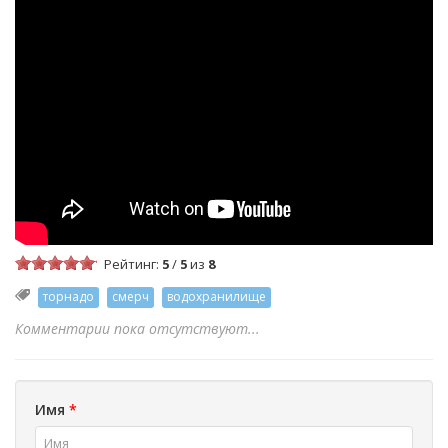
Рейтинг:
5
/
5
из
8
торнадо
смерч
водохранилище
Комментарии пока отсутствуют...
Имя
*