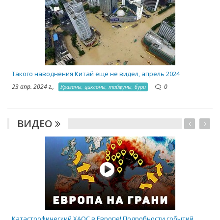
2
Такого наводнения Китай ещё не видел, апрель 2024
23 апр. 2024 г.,
0
Ураганы, циклоны, тайфуны, бури
ВИДЕО
Катастрофический ХАОС в Европе! Подробности событий