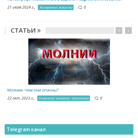
21 июля 2024 г.,
0
Экстренные новости
СТАТЬИ
1
Молнии. Чем они опасны?
22 окт. 2023 г.,
0
Изменение климата, аналитика
Telegram канал